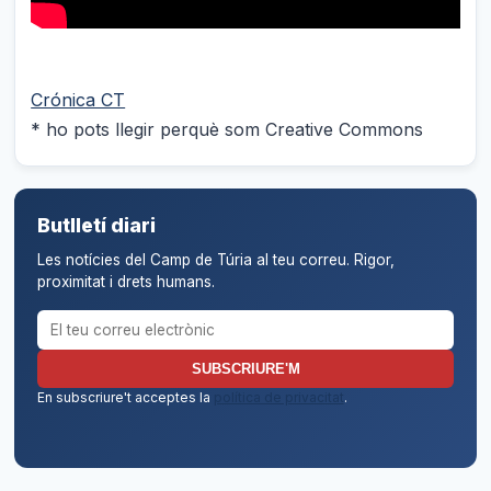
Crónica CT
* ho pots llegir perquè som Creative Commons
Butlletí diari
Les notícies del Camp de Túria al teu correu. Rigor,
proximitat i drets humans.
Correu electrònic per al butlletí
SUBSCRIURE'M
En subscriure't acceptes la
política de privacitat
.