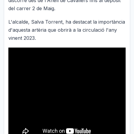
discorre des de l'Anell de Cavallers fins al depòsit
del carrer 2 de Maig.
L'alcalde, Salva Torrent, ha destacat la importància
d'aquesta artèria que obrirà a la circulació l'any
vinent 2023.