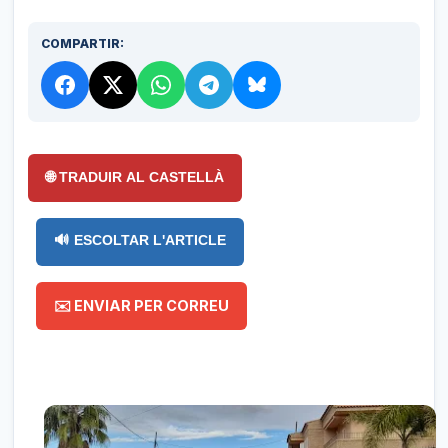
COMPARTIR:
🌐 TRADUIR AL CASTELLÀ
🔊 ESCOLTAR L'ARTICLE
✉️ ENVIAR PER CORREU