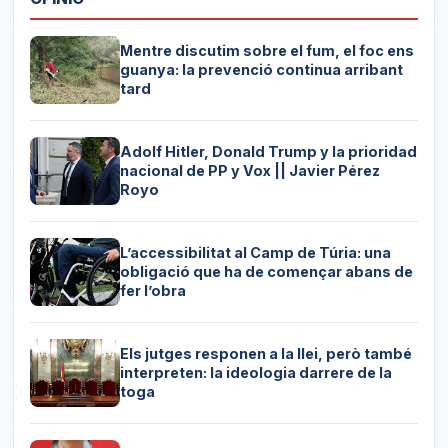
Mentre discutim sobre el fum, el foc ens
guanya: la prevenció continua arribant
tard
Adolf Hitler, Donald Trump y la prioridad
nacional de PP y Vox || Javier Pérez
Royo
L’accessibilitat al Camp de Túria: una
obligació que ha de començar abans de
fer l’obra
Els jutges responen a la llei, però també
interpreten: la ideologia darrere de la
toga