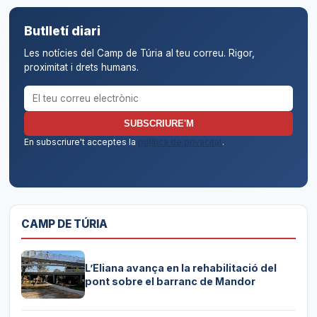
Butlletí diari
Les notícies del Camp de Túria al teu correu. Rigor,
proximitat i drets humans.
Correu electrònic per al butlletí
SUBSCRIURE'M
En subscriure't acceptes la
política de privacitat
.
CAMP DE TÚRIA
L’Eliana avança en la rehabilitació del
pont sobre el barranc de Mandor