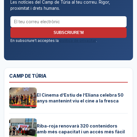
Les notícies del Camp de Túria al teu correu. Rigor,
proximitat i drets humans.
Correu electrònic per al butlletí
SUBSCRIURE'M
En subscriure't acceptes la
política de privacitat
.
CAMP DE TÚRIA
El Cinema d’Estiu de l’Eliana celebra 50
anys mantenint viu el cine a la fresca
Riba-roja renovarà 320 contenidors
amb més capacitat i un accés més fàcil