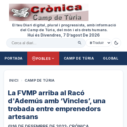
El teu Diari digital, plural i progressista, amb informació
del Camp de Túria, del món i els drets humans.
Hui és Divendres, 7 D’agost De 2026
Cercar al diari
PORTADA
CAMP DE TÚRIA
GLOBAL
POBLES
INICI
›
CAMP DE TÚRIA
La FVMP arriba al Racó
d'Ademús amb ‘Vincles’, una
trobada entre emprenedors
artesans
16 DE DESEMBRE DE 2022
· CRÓNICA