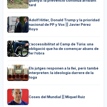
guanya: la prevenció continua arribant
tard
Adolf Hitler, Donald Trump y la prioridad
nacional de PP y Vox || Javier Pérez
Royo
L’accessibilitat al Camp de Túria: una
obligació que ha de començar abans de
fer l’obra
Els jutges responen a la llei, però també
interpreten: la ideologia darrere de la
toga
Coses del Mundial || Miquel Ruiz