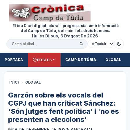
El teu Diari digital, plural i progressista, amb informació
del Camp de Túria, del món i els drets humans.
Hui és Dijous, 6 D’agost De 2026
Cercar al diari
PORTADA
CAMP DE TÚRIA
GLOBAL
POBLES
INICI
›
GLOBAL
Garzón sobre els vocals del
CGPJ que han criticat Sánchez:
'Són jutges fent política' i 'no es
presenten a eleccions'
18 DE DESEMBRE DE 2022
· AGORACT