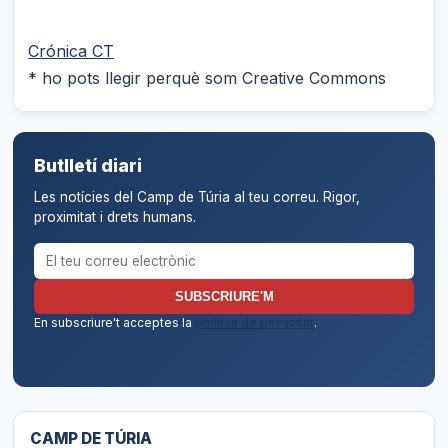
Crónica CT
* ho pots llegir perquè som Creative Commons
Butlletí diari
Les notícies del Camp de Túria al teu correu. Rigor,
proximitat i drets humans.
Correu electrònic per al butlletí
SUBSCRIURE'M
En subscriure't acceptes la
política de privacitat
.
CAMP DE TÚRIA