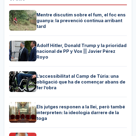
Mentre discutim sobre el fum, el foc ens
guanya: la prevenció continua arribant
tard
Adolf Hitler, Donald Trump y la prioridad
nacional de PP y Vox || Javier Pérez
Royo
L’accessibilitat al Camp de Túria: una
obligació que ha de començar abans de
fer l’obra
Els jutges responen a la llei, però també
interpreten: la ideologia darrere de la
toga