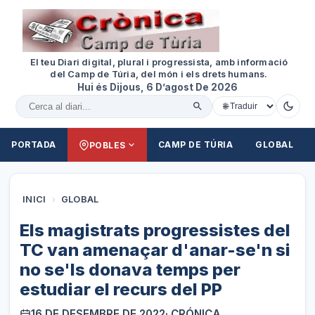
El teu Diari digital, plural i progressista, amb informació
del Camp de Túria, del món i els drets humans.
Hui és Dijous, 6 D’agost De 2026
Cercar al diari
PORTADA
CAMP DE TÚRIA
GLOBAL
POBLES
INICI
›
GLOBAL
Els magistrats progressistes del
TC van amenaçar d'anar-se'n si
no se'ls donava temps per
estudiar el recurs del PP
16 DE DESEMBRE DE 2022
· CRÓNICA