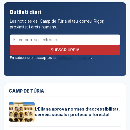
Butlletí diari
Les notícies del Camp de Túria al teu correu. Rigor,
proximitat i drets humans.
Correu electrònic per al butlletí
SUBSCRIURE'M
En subscriure't acceptes la
política de privacitat
.
CAMP DE TÚRIA
L’Eliana aprova normes d’accessibilitat,
serveis socials i protecció forestal