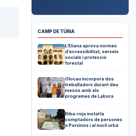
CAMP DE TÚRIA
L’Eliana aprova normes
d’accessibilitat, serveis
socials i protecció
forestal
Olocau incorpora dos
treballadors durant deu
mesos amb els
programes de Labora
Riba-roja instal·la
comptadors de persones
a Porxinos i al nucli urbà