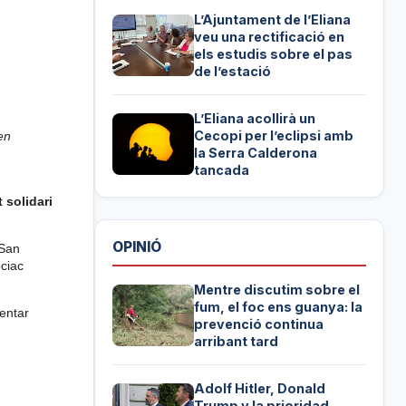
L’Ajuntament de l’Eliana
veu una rectificació en
els estudis sobre el pas
de l’estació
L’Eliana acollirà un
Cecopi per l’eclipsi amb
en
la Serra Calderona
tancada
 solidari
OPINIÓ
 San
ociac
Mentre discutim sobre el
fum, el foc ens guanya: la
tentar
prevenció continua
arribant tard
Adolf Hitler, Donald
Trump y la prioridad