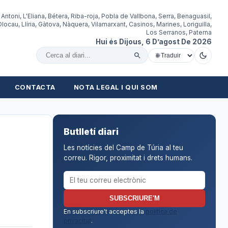
 Antoni, L'Eliana, Bétera, Riba-roja, Pobla de Vallbona, Serra, Benaguasil,
locau, Llíria, Gàtova, Nàquera, Vilamarxant, Casinos, Marines, Loriguilla,
Los Serranos, Paterna
Hui és Dijous, 6 D’agost De 2026
Cercar al diari
CONTACTA
NOTA LEGAL I QUI SOM
Butlletí diari
Les notícies del Camp de Túria al teu
correu. Rigor, proximitat i drets humans.
Correu electrònic per al butlletí
SUBSCRIURE'M
En subscriure't acceptes la
política de
privacitat
.