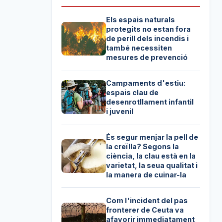
Els espais naturals
protegits no estan fora
de perill dels incendis i
també necessiten
mesures de prevenció
Campaments d'estiu:
espais clau de
desenrotllament infantil
i juvenil
És segur menjar la pell de
la creïlla? Segons la
ciència, la clau està en la
varietat, la seua qualitat i
la manera de cuinar-la
Com l'incident del pas
fronterer de Ceuta va
afavorir immediatament