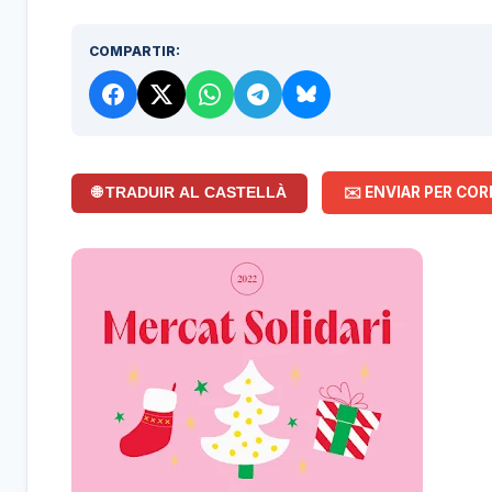
COMPARTIR:
✉️ ENVIAR PER COR
🌐 TRADUIR AL CASTELLÀ