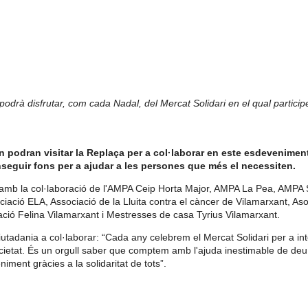
odrà disfrutar, com cada Nadal, del Mercat Solidari en el qual particip
 podran visitar la Replaça per a col·laborar en este esdeveniment
nseguir fons per a ajudar a les persones que més el necessiten.
ari amb la col·laboració de l'AMPA Ceip Horta Major, AMPA La Pea, AMPA
ació ELA, Associació de la Lluita contra el càncer de Vilamarxant, As
ió Felina Vilamarxant i Mestresses de casa Tyrius Vilamarxant.
ciutadania a col·laborar: “Cada any celebrem el Mercat Solidari per a in
cietat. És un orgull saber que comptem amb l'ajuda inestimable de deu
ment gràcies a la solidaritat de tots”.