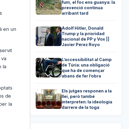
fum, el foc ens guanya: la
prevenció continua
s
arribant tard
Adolf Hitler, Donald
rà en un
Trump y la prioridad
nacional de PP y Vox ||
Javier Pérez Royo
servit
 va
L’accessibilitat al Camp
de Túria: una obligació
 la
que ha de començar
abans de fer l’obra
optats
Els jutges responen a la
os de
llei, però també
interpreten: la ideologia
per la
darrere de la toga