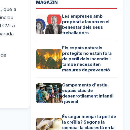
MAGAZIN
, que a
Les empreses amb
inclou
propòsit afavorixen el
l CVI a
benestar dels seus
treballadors
parada
Els espais naturals
protegits no estan fora
 de
de perill dels incendis i
també necessiten
mesures de prevenció
Campaments d'estiu:
espais clau de
desenrotllament infantil
i juvenil
És segur menjar la pell de
la creïlla? Segons la
ciència, la clau està en la