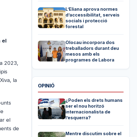
L’Eliana aprova normes
d’accessibilitat, serveis
socials i protecció
forestal
 el
Olocau incorpora dos
treballadors durant deu
mesos amb els
programes de Labora
 a 2023,
ipis
Xiva, la
OPINIÓ
¿Poden els drets humans
punts
ser el nou horitzó
de
internacionalista de
l’esquerra?
ar el
inents de
Mentre discutim sobre el