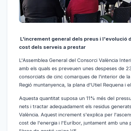
L'increment general dels preus i l'evolució
cost dels serveis a prestar
L'Assemblea General del Consorci València Inter
amb els quals es preveuen unes despeses de 23.1
consorciats de cinc comarques de l'interior de la
Regió muntanyenca, la plana d'Utiel Requena i 
Aquesta quantitat suposa un 11% més del pressupo
nets i tractar adequadament els residus generats
València. Aquest increment s'explica per l'asce
cost de l'energia i l'Euríbor, juntament amb una 
l'àrea de gestió veïna V5.