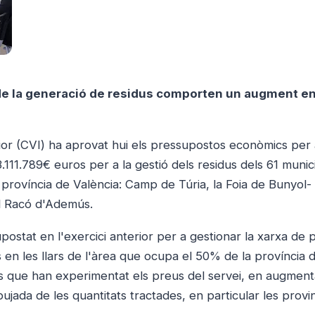
 de la generació de residus comporten un augment en
ior (CVI) ha aprovat hui els pressupostos econòmics per
11.789€ euros per a la gestió dels residus dels 61 munic
 província de València: Camp de Túria, la Foia de Bunyol- 
el Racó d'Ademús.
stat en l'exercici anterior per a gestionar la xarxa de 
 en les llars de l'àrea que ocupa el 50% de la província 
ns que han experimentat els preus del servei, en augment
pujada de les quantitats tractades, en particular les prov