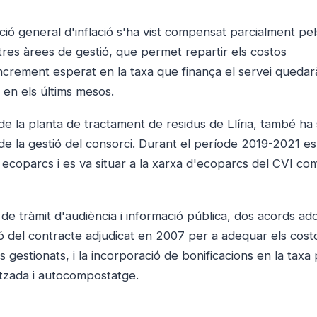
ció general d'inflació s'ha vist compensat parcialment pel
tres àrees de gestió, que permet repartir els costos
l'increment esperat en la taxa que finança el servei queda
 en els últims mesos.
de la planta de tractament de residus de Llíria, també ha 
de la gestió del consorci. Durant el període 2019-2021 es
ecoparcs i es va situar a la xarxa d'ecoparcs del CVI com
s de tràmit d'audiència i informació pública, dos acords ad
ció del contracte adjudicat en 2007 per a adequar els cost
gestionats, i la incorporació de bonificacions en la taxa 
litzada i autocompostatge.