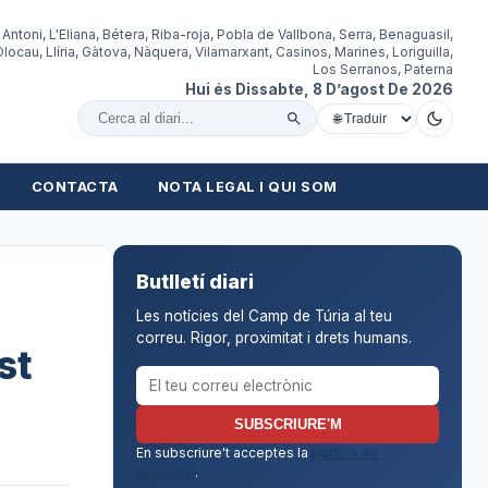
 Antoni, L'Eliana, Bétera, Riba-roja, Pobla de Vallbona, Serra, Benaguasil,
locau, Llíria, Gàtova, Nàquera, Vilamarxant, Casinos, Marines, Loriguilla,
Los Serranos, Paterna
Hui és Dissabte, 8 D’agost De 2026
Cercar al diari
CONTACTA
NOTA LEGAL I QUI SOM
Butlletí diari
Les notícies del Camp de Túria al teu
correu. Rigor, proximitat i drets humans.
st
Correu electrònic per al butlletí
SUBSCRIURE'M
En subscriure't acceptes la
política de
privacitat
.