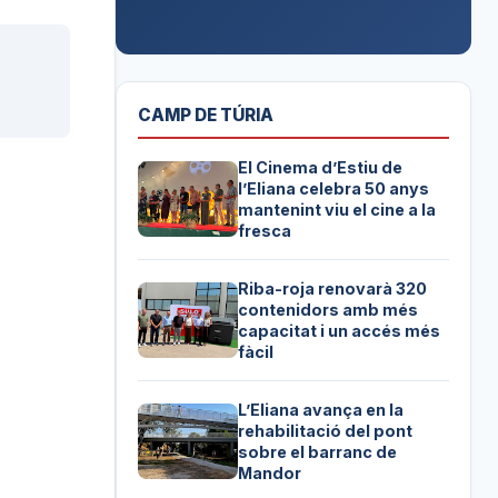
CAMP DE TÚRIA
El Cinema d’Estiu de
l’Eliana celebra 50 anys
mantenint viu el cine a la
fresca
Riba-roja renovarà 320
contenidors amb més
capacitat i un accés més
fàcil
L’Eliana avança en la
rehabilitació del pont
sobre el barranc de
Mandor