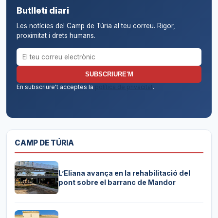
Butlletí diari
Les notícies del Camp de Túria al teu correu. Rigor,
proximitat i drets humans.
Correu electrònic per al butlletí
SUBSCRIURE'M
En subscriure't acceptes la
política de privacitat
.
CAMP DE TÚRIA
L’Eliana avança en la rehabilitació del
pont sobre el barranc de Mandor