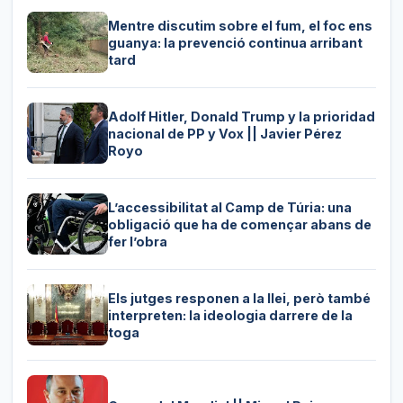
Mentre discutim sobre el fum, el foc ens
guanya: la prevenció continua arribant
tard
Adolf Hitler, Donald Trump y la prioridad
nacional de PP y Vox || Javier Pérez
Royo
L’accessibilitat al Camp de Túria: una
obligació que ha de començar abans de
fer l’obra
Els jutges responen a la llei, però també
interpreten: la ideologia darrere de la
toga