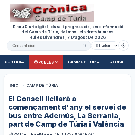
El teu Diari digital, plural i progressista, amb informació
del Camp de Túria, del món i els drets humans.
Hui és Divendres, 7 D’agost De 2026
Cercar al diari
PORTADA
CAMP DE TÚRIA
GLOBAL
POBLES
INICI
›
CAMP DE TÚRIA
El Consell licitarà a
començament d'any el servei de
bus entre Ademús, La Serranía,
part de Camp de Túria i València
28 DE DESEMBRE DE 2022
· AGORACT