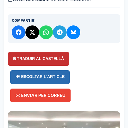
COMPARTIR:
🌐 TRADUIR AL CASTELLÀ
🔊 ESCOLTAR L'ARTICLE
✉️ ENVIAR PER CORREU