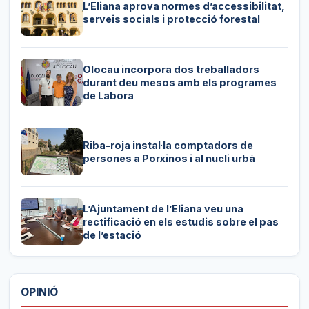
L’Eliana aprova normes d’accessibilitat,
serveis socials i protecció forestal
Olocau incorpora dos treballadors
durant deu mesos amb els programes
de Labora
Riba-roja instal·la comptadors de
persones a Porxinos i al nucli urbà
L’Ajuntament de l’Eliana veu una
rectificació en els estudis sobre el pas
de l’estació
OPINIÓ