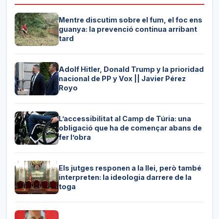
Mentre discutim sobre el fum, el foc ens
guanya: la prevenció continua arribant
tard
Adolf Hitler, Donald Trump y la prioridad
nacional de PP y Vox || Javier Pérez
Royo
L’accessibilitat al Camp de Túria: una
obligació que ha de començar abans de
fer l’obra
Els jutges responen a la llei, però també
interpreten: la ideologia darrere de la
toga