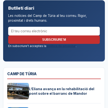
Butlletí diari
Les notícies del Camp de Túria al teu correu. Rigor,
proximitat i drets humans.
Correu electrònic per al butlletí
SUBSCRIURE'M
En subscriure't acceptes la
política de privacitat
.
CAMP DE TÚRIA
L’Eliana avança en la rehabilitació del
pont sobre el barranc de Mandor