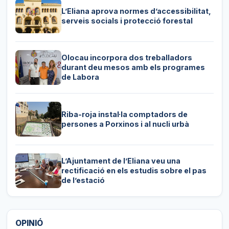
L’Eliana aprova normes d’accessibilitat,
serveis socials i protecció forestal
Olocau incorpora dos treballadors
durant deu mesos amb els programes
de Labora
Riba-roja instal·la comptadors de
persones a Porxinos i al nucli urbà
L’Ajuntament de l’Eliana veu una
rectificació en els estudis sobre el pas
de l’estació
OPINIÓ