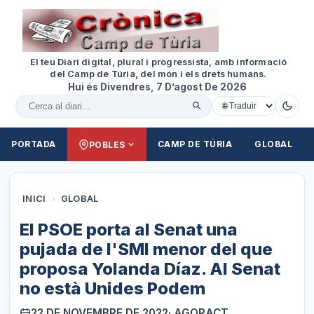
El teu Diari digital, plural i progressista, amb informació
del Camp de Túria, del món i els drets humans.
Hui és Divendres, 7 D’agost De 2026
Cercar al diari
PORTADA
CAMP DE TÚRIA
GLOBAL
POBLES
INICI
›
GLOBAL
El PSOE porta al Senat una
pujada de l'SMI menor del que
proposa Yolanda Díaz. Al Senat
no està Unides Podem
22 DE NOVEMBRE DE 2022
· AGORACT