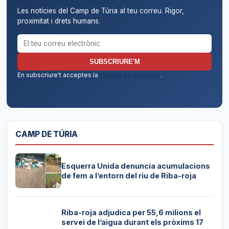
Les notícies del Camp de Túria al teu correu. Rigor,
proximitat i drets humans.
Correu electrònic per al butlletí
SUBSCRIURE'M
En subscriure't acceptes la
política de privacitat
.
CAMP DE TÚRIA
Esquerra Unida denuncia acumulacions
de fem a l’entorn del riu de Riba-roja
Riba-roja adjudica per 55,6 milions el
servei de l’aigua durant els pròxims 17