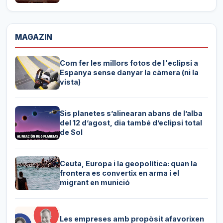
MAGAZIN
Com fer les millors fotos de l'eclipsi a
Espanya sense danyar la càmera (ni la
vista)
Sis planetes s’alinearan abans de l’alba
del 12 d’agost, dia també d’eclipsi total
de Sol
Ceuta, Europa i la geopolítica: quan la
frontera es convertix en arma i el
migrant en munició
Les empreses amb propòsit afavorixen