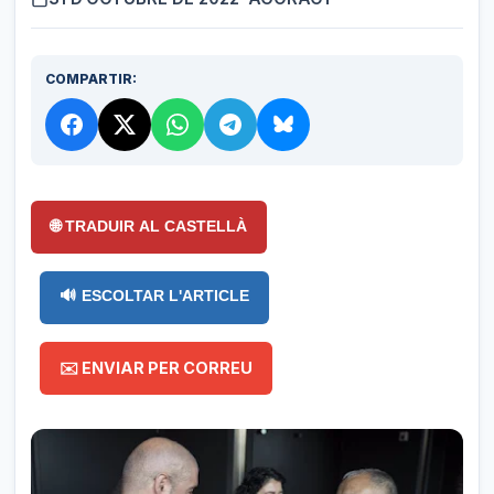
COMPARTIR:
🌐 TRADUIR AL CASTELLÀ
🔊 ESCOLTAR L'ARTICLE
✉️ ENVIAR PER CORREU