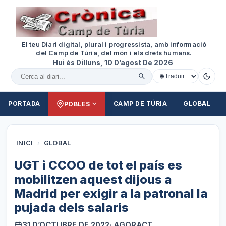
El teu Diari digital, plural i progressista, amb informació
del Camp de Túria, del món i els drets humans.
Hui és Dilluns, 10 D’agost De 2026
Cercar al diari
PORTADA
CAMP DE TÚRIA
GLOBAL
POBLES
INICI
›
GLOBAL
UGT i CCOO de tot el país es
mobilitzen aquest dijous a
Madrid per exigir a la patronal la
pujada dels salaris
31 D’OCTUBRE DE 2022
· AGORACT