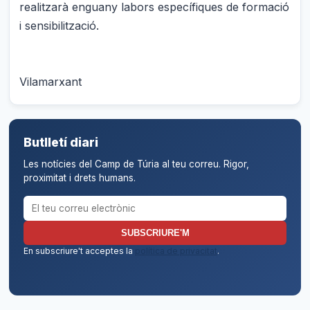
realitzarà enguany labors específiques de formació
i sensibilització.
Vilamarxant
Butlletí diari
Les notícies del Camp de Túria al teu correu. Rigor,
proximitat i drets humans.
Correu electrònic per al butlletí
SUBSCRIURE'M
En subscriure't acceptes la
política de privacitat
.