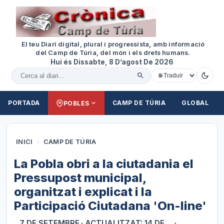
El teu Diari digital, plural i progressista, amb informació
del Camp de Túria, del món i els drets humans.
Hui és Dissabte, 8 D’agost De 2026
Cercar al diari
PORTADA
CAMP DE TÚRIA
GLOBAL
POBLES
INICI
›
CAMP DE TÚRIA
La Pobla obri a la ciutadania el
Pressupost municipal,
organitzat i explicat i la
Participació Ciutadana 'On-line'
7 DE SETEMBRE
· ACTUALITZAT: 14 DE
·