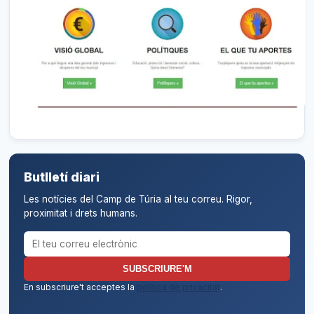
Butlletí diari
Les notícies del Camp de Túria al teu correu. Rigor,
proximitat i drets humans.
Correu electrònic per al butlletí
SUBSCRIURE'M
En subscriure't acceptes la
política de privacitat
.