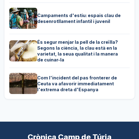
Campaments d'estiu: espais clau de
desenrotllament infantil i juvenil
És segur menjar la pell de la creïlla?
Segons la ciència, la clau està en la
varietat, la seua qualitat i la manera
de cuinar-la
Com l'incident del pas fronterer de
Ceuta va afavorir immediatament
l'extrema dreta d'Espanya
Crònica Camp de Túria