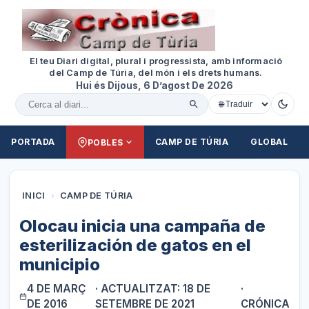
El teu Diari digital, plural i progressista, amb informació
del Camp de Túria, del món i els drets humans.
Hui és Dijous, 6 D’agost De 2026
Cercar al diari
PORTADA
CAMP DE TÚRIA
GLOBAL
POBLES
INICI
›
CAMP DE TÚRIA
Olocau inicia una campaña de
esterilización de gatos en el
municipio
4 DE MARÇ
· ACTUALITZAT: 18 DE
·
DE 2016
SETEMBRE DE 2021
CRÓNICA