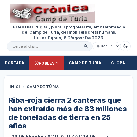
El teu Diari digital, plural i progressista, amb informació
del Camp de Túria, del món i els drets humans.
Hui és Dijous, 6 D’agost De 2026
Cercar al diari
PORTADA
CAMP DE TÚRIA
GLOBAL
POBLES
INICI
›
CAMP DE TÚRIA
Riba-roja cierra 2 canteras que
han extraído más de 83 millones
de toneladas de tierra en 25
años
24 DE FEBRER
· ACTUALITZAT: 18 DE
·