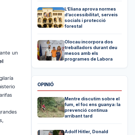
L’Eliana aprova normes
d’accessibilitat, serveis
socials i protecció
forestal
Olocau incorpora dos
treballadors durant deu
 ante un
mesos amb els
programes de Labora
el
ilaría
OPINIÓ
isterio
rifas
Mentre discutim sobre el
fum, el foc ens guanya: la
prevenció continua
grandes
arribant tard
s,
Adolf Hitler, Donald