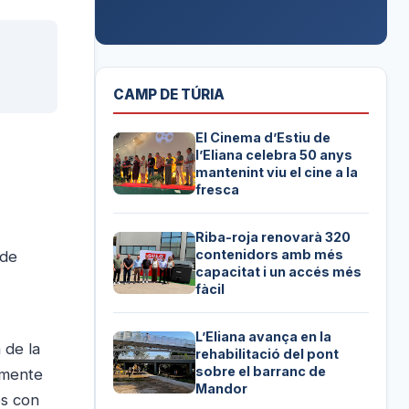
CAMP DE TÚRIA
El Cinema d’Estiu de
l’Eliana celebra 50 anys
mantenint viu el cine a la
fresca
Riba-roja renovarà 320
contenidors amb més
 de
capacitat i un accés més
fàcil
L’Eliana avança en la
 de la
rehabilitació del pont
sobre el barranc de
lmente
Mandor
es con