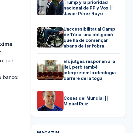
Trump y la prioridad
nacional de PP y Vox ||
Javier Pérez Royo
L’accessibilitat al Camp
de Túria: una obligació
a
que ha de començar
áxima
abans de fer l’obra
n
lo que
Els jutges responen a la
llei, però també
interpreten: la ideologia
o banco:
darrere de la toga
Coses del Mundial ||
Miquel Ruiz