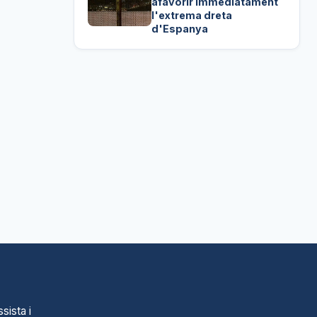
afavorir immediatament
l'extrema dreta
d'Espanya
sista i