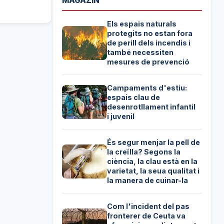
MAGAZIN
Els espais naturals
protegits no estan fora
de perill dels incendis i
també necessiten
mesures de prevenció
Campaments d'estiu:
espais clau de
desenrotllament infantil
i juvenil
És segur menjar la pell de
la creïlla? Segons la
ciència, la clau està en la
varietat, la seua qualitat i
la manera de cuinar-la
Com l'incident del pas
fronterer de Ceuta va