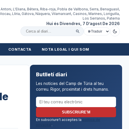
 Antoni, L'Eliana, Bétera, Riba-roja, Pobla de Vallbona, Serra, Benaguasil,
locau, Llíria, Gàtova, Nàquera, Vilamarxant, Casinos, Marines, Loriguilla,
Los Serranos, Paterna
Hui és Divendres, 7 D’agost De 2026
Cercar al diari
CONTACTA
NOTA LEGAL I QUI SOM
Butlletí diari
Les notícies del Camp de Túria al teu
correu. Rigor, proximitat i drets humans.
de
Correu electrònic per al butlletí
SUBSCRIURE'M
En subscriure't acceptes la
política de
privacitat
.