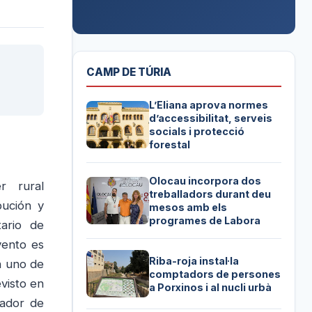
CAMP DE TÚRIA
L’Eliana aprova normes
d’accessibilitat, serveis
socials i protecció
forestal
Olocau incorpora dos
r rural
treballadors durant deu
bución y
mesos amb els
programes de Labora
ario de
vento es
Riba-roja instal·la
n uno de
comptadors de persones
evisto en
a Porxinos i al nucli urbà
rador de