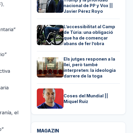
).
nacional de PP y Vox ||
Javier Pérez Royo
L’accessibilitat al Camp
ntaria”
de Túria: una obligació
que ha de començar
abans de fer l’obra
io”
Els jutges responen a la
llei, però també
interpreten: la ideologia
ctiva
darrere de la toga
aria
Coses del Mundial ||
Miquel Ruiz
anía, el
o”
MAGAZIN