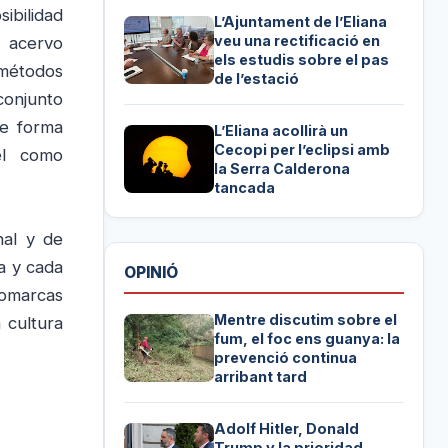
ibilidad
L’Ajuntament de l’Eliana
veu una rectificació en
n acervo
els estudis sobre el pas
métodos
de l’estació
conjunto
de forma
L’Eliana acollirà un
Cecopi per l’eclipsi amb
el como
la Serra Calderona
tancada
nal y de
a y cada
OPINIÓ
comarcas
Mentre discutim sobre el
 cultura
fum, el foc ens guanya: la
prevenció continua
arribant tard
Adolf Hitler, Donald
Trump y la prioridad