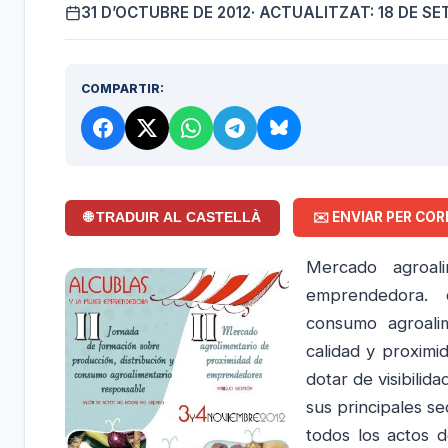
31 D’OCTUBRE DE 2012
· ACTUALITZAT: 18 DE SE
COMPARTIR:
✉️ ENVIAR PER COR
🌐 TRADUIR AL CASTELLÀ
Mercado agroal
emprendedora. qu
consumo agroali
calidad y proximi
dotar de visibili
sus principales se
todos los actos 