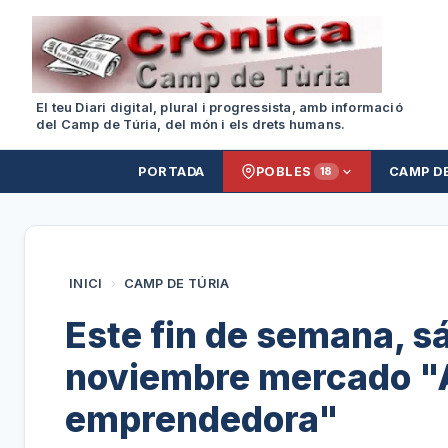
El teu Diari digital, plural i progressista, amb informació
del Camp de Túria, del món i els drets humans.
PORTADA
POBLES
CAMP D
18
INICI
›
CAMP DE TÚRIA
Este fin de semana, s
noviembre mercado "A
emprendedora"