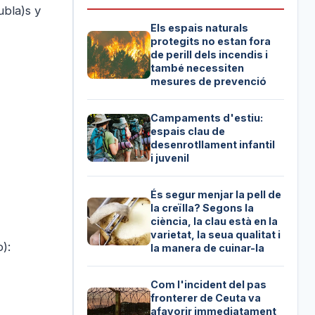
ubla)s y
Els espais naturals
protegits no estan fora
de perill dels incendis i
també necessiten
mesures de prevenció
Campaments d'estiu:
espais clau de
desenrotllament infantil
i juvenil
És segur menjar la pell de
la creïlla? Segons la
ciència, la clau està en la
varietat, la seua qualitat i
):
la manera de cuinar-la
Com l'incident del pas
fronterer de Ceuta va
afavorir immediatament