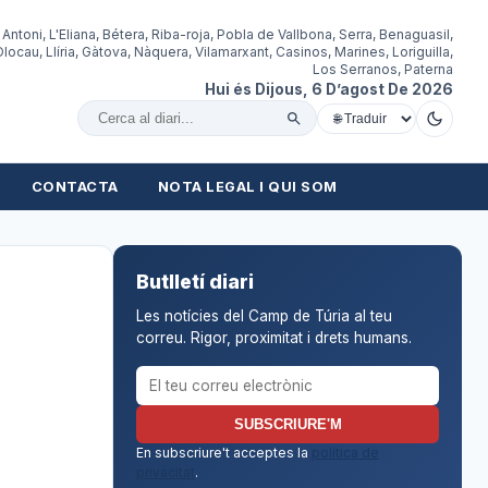
 Antoni, L'Eliana, Bétera, Riba-roja, Pobla de Vallbona, Serra, Benaguasil,
locau, Llíria, Gàtova, Nàquera, Vilamarxant, Casinos, Marines, Loriguilla,
Los Serranos, Paterna
Hui és Dijous, 6 D’agost De 2026
Cercar al diari
CONTACTA
NOTA LEGAL I QUI SOM
Butlletí diari
Les notícies del Camp de Túria al teu
correu. Rigor, proximitat i drets humans.
Correu electrònic per al butlletí
SUBSCRIURE'M
En subscriure't acceptes la
política de
privacitat
.