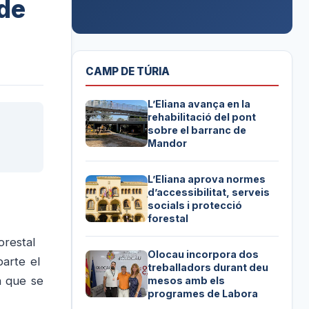
 de
CAMP DE TÚRIA
L’Eliana avança en la
rehabilitació del pont
sobre el barranc de
Mandor
L’Eliana aprova normes
d’accessibilitat, serveis
socials i protecció
forestal
forestal
Olocau incorpora dos
parte el
treballadors durant deu
a que se
mesos amb els
programes de Labora