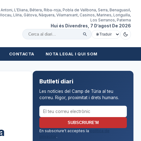
 Antoni, L'Eliana, Bétera, Riba-roja, Pobla de Vallbona, Serra, Benaguasil,
locau, Llíria, Gàtova, Nàquera, Vilamarxant, Casinos, Marines, Loriguilla,
Los Serranos, Paterna
Hui és Divendres, 7 D’agost De 2026
Cercar al diari
CONTACTA
NOTA LEGAL I QUI SOM
Butlletí diari
Les notícies del Camp de Túria al teu
correu. Rigor, proximitat i drets humans.
Correu electrònic per al butlletí
SUBSCRIURE'M
a
En subscriure't acceptes la
política de
privacitat
.