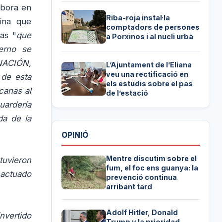
abora en
Riba-roja instal·la
ina que
comptadors de persones
as "
que
a Porxinos i al nucli urbà
erno se
ACIÓN,
L’Ajuntament de l’Eliana
veu una rectificació en
 de esta
els estudis sobre el pas
canas al
de l’estació
uardería
da de la
OPINIÓ
Mentre discutim sobre el
tuvieron
fum, el foc ens guanya: la
 actuado
prevenció continua
arribant tard
Adolf Hitler, Donald
invertido
Trump y la prioridad