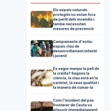
Els espais naturals
protegits no estan fora
de perill dels incendis i
també necessiten
mesures de prevenció
Campaments d'estiu:
espais clau de
desenrotllament infantil
i juvenil
És segur menjar la pell de
la creïlla? Segons la
ciència, la clau està en la
varietat, la seua qualitat i
la manera de cuinar-la
Com l'incident del pas
fronterer de Ceuta va
afavorir immediatament