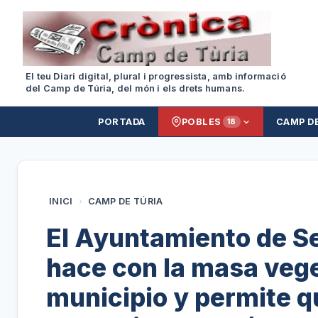
El teu Diari digital, plural i progressista, amb informació
del Camp de Túria, del món i els drets humans.
PORTADA
POBLES
CAMP D
18
INICI
›
CAMP DE TÚRIA
El Ayuntamiento de Se
hace con la masa vege
municipio y permite 