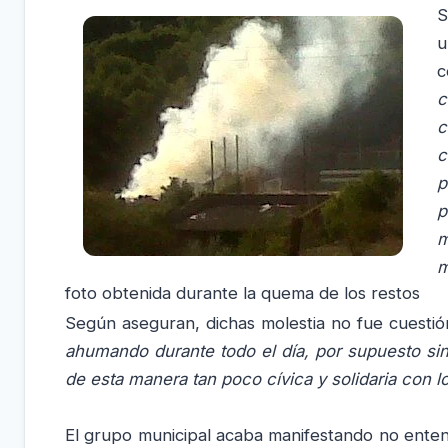
S
u
c
c
c
c
p
p
m
m
foto obtenida durante la quema de los restos
Según aseguran, dichas molestia no fue cuesti
ahumando durante todo el día, por supuesto sin
de esta manera tan poco cívica y solidaria con l
El grupo municipal acaba manifestando no ent