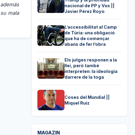
s además
nacional de PP y Vox ||
Javier Pérez Royo
 su mala
L’accessibilitat al Camp
de Túria: una obligació
que ha de començar
abans de fer l’obra
Els jutges responen a la
llei, però també
interpreten: la ideologia
darrere de la toga
Coses del Mundial ||
Miquel Ruiz
MAGAZIN