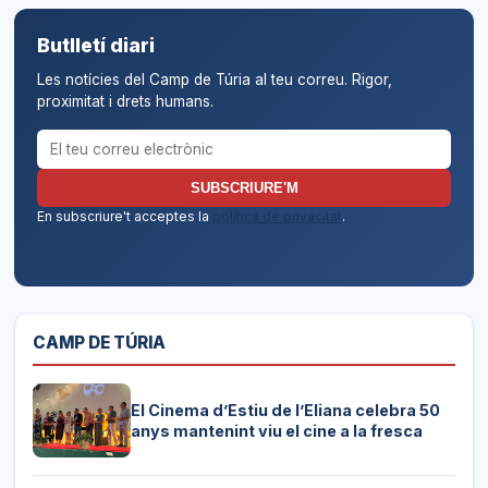
Butlletí diari
Les notícies del Camp de Túria al teu correu. Rigor,
proximitat i drets humans.
Correu electrònic per al butlletí
SUBSCRIURE'M
En subscriure't acceptes la
política de privacitat
.
CAMP DE TÚRIA
El Cinema d’Estiu de l’Eliana celebra 50
anys mantenint viu el cine a la fresca