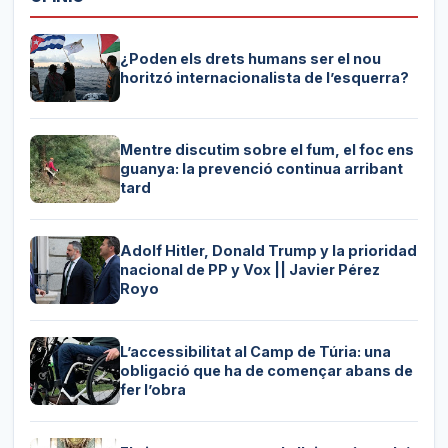
¿Poden els drets humans ser el nou
horitzó internacionalista de l’esquerra?
Mentre discutim sobre el fum, el foc ens
guanya: la prevenció continua arribant
tard
Adolf Hitler, Donald Trump y la prioridad
nacional de PP y Vox || Javier Pérez
Royo
L’accessibilitat al Camp de Túria: una
obligació que ha de començar abans de
fer l’obra