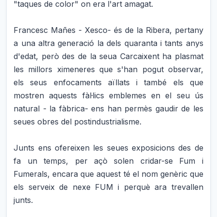
"taques de color" on era l'art amagat.
Francesc Mañes - Xesco- és de la Ribera, pertany
a una altra generació la dels quaranta i tants anys
d'edat, però des de la seua Carcaixent ha plasmat
les millors ximeneres que s'han pogut observar,
els seus enfocaments aïllats i també els que
mostren aquests fàl·lics emblemes en el seu ús
natural - la fàbrica- ens han permès gaudir de les
seues obres del postindustrialisme.
Junts ens ofereixen les seues exposicions des de
fa un temps, per açò solen cridar-se Fum i
Fumerals, encara que aquest té el nom genèric que
els serveix de nexe FUM i perquè ara trevallen
junts.