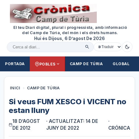
El teu Diari digital, plural i progressista, amb informació
del Camp de Túria, del món i els drets humans.
Hui és Dijous, 6 D’agost De 2026
Cercar al diari
PORTADA
CAMP DE TÚRIA
GLOBAL
POBLES
INICI
›
CAMP DE TÚRIA
Si veus FUM XESCO i VICENT no
estan lluny
18 D’AGOST
· ACTUALITZAT: 14 DE
·
DE 2012
JUNY DE 2022
CRÓNICA