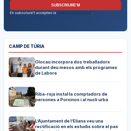
SUBSCRIURE'M
En subscriure't acceptes la
política de privacitat
.
CAMP DE TÚRIA
Olocau incorpora dos treballadors
durant deu mesos amb els programes
de Labora
Riba-roja instal·la comptadors de
persones a Porxinos i al nucli urbà
L’Ajuntament de l’Eliana veu una
rectificació en els estudis sobre el pas