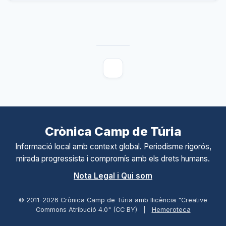
Crònica Camp de Túria
Informació local amb context global. Periodisme rigorós,
mirada progressista i compromís amb els drets humans.
Nota Legal i Qui som
© 2011–
2026
Crònica Camp de Túria amb llicència "Creative
Commons Atribució 4.0" (CC BY)
|
Hemeroteca