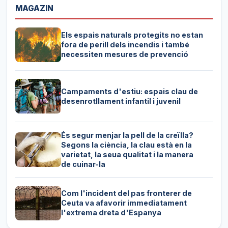
MAGAZIN
Els espais naturals protegits no estan
fora de perill dels incendis i també
necessiten mesures de prevenció
Campaments d'estiu: espais clau de
desenrotllament infantil i juvenil
És segur menjar la pell de la creïlla?
Segons la ciència, la clau està en la
varietat, la seua qualitat i la manera
de cuinar-la
Com l'incident del pas fronterer de
Ceuta va afavorir immediatament
l'extrema dreta d'Espanya