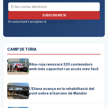
Correu electrònic per al butlletí
SUBSCRIURE'M
En subscriure't acceptes la
política de privacitat
.
CAMP DE TÚRIA
Riba-roja renovarà 320 contenidors
amb més capacitat i un accés més fàcil
L’Eliana avança en la rehabilitació del
pont sobre el barranc de Mandor