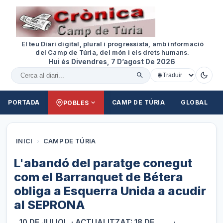
El teu Diari digital, plural i progressista, amb informació
del Camp de Túria, del món i els drets humans.
Hui és Divendres, 7 D’agost De 2026
Cercar al diari
PORTADA
CAMP DE TÚRIA
GLOBAL
POBLES
INICI
›
CAMP DE TÚRIA
L'abandó del paratge conegut
com el Barranquet de Bétera
obliga a Esquerra Unida a acudir
al SEPRONA
10 DE JULIOL
· ACTUALITZAT: 18 DE
·