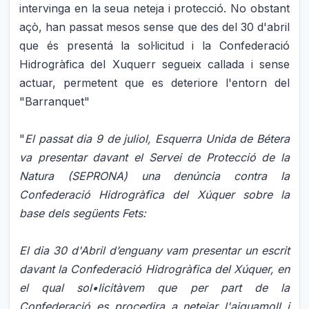
intervinga en la seua neteja i protecció. No obstant
açò, han passat mesos sense que des del 30 d'abril
que és presentá la sol·licitud i la Confederació
Hidrogràfica del Xuquerr segueix callada i sense
actuar, permetent que es deteriore l'entorn del
"Barranquet"
"
El passat dia 9 de juliol, Esquerra Unida de Bétera
va presentar davant el Servei de Protecció de la
Natura (SEPRONA) una denúncia contra la
Confederació Hidrogràfica del Xúquer sobre la
base dels següents Fets:
El dia 30 d'Abril d’enguany vam presentar un escrit
dav
ant la Confederació Hidrogràfica del Xúquer, en
el qual sol•licitàvem que
per part de la
Confederació es procedira a netejar l'aiguamoll i