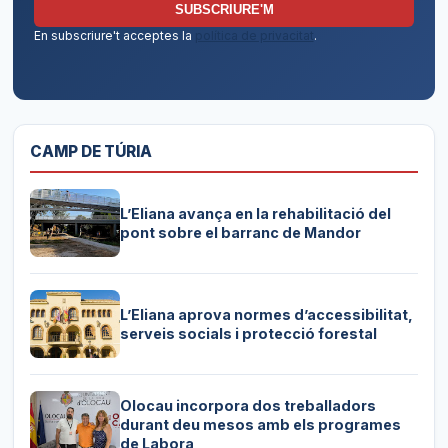
SUBSCRIURE'M
En subscriure't acceptes la
política de privacitat
.
CAMP DE TÚRIA
L’Eliana avança en la rehabilitació del
pont sobre el barranc de Mandor
L’Eliana aprova normes d’accessibilitat,
serveis socials i protecció forestal
Olocau incorpora dos treballadors
durant deu mesos amb els programes
de Labora