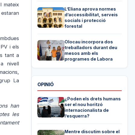
l mateix
L’Eliana aprova normes
s estaran
d’accessibilitat, serveis
socials i protecció
forestal
ambdues
Olocau incorpora dos
PV i els
treballadors durant deu
mesos amb els
s tant a
programes de Labora
a nivell
macions,
 grup La
OPINIÓ
¿Poden els drets humans
ser el nou horitzó
ions han
internacionalista de
totes les
l’esquerra?
untament
Mentre discutim sobre el