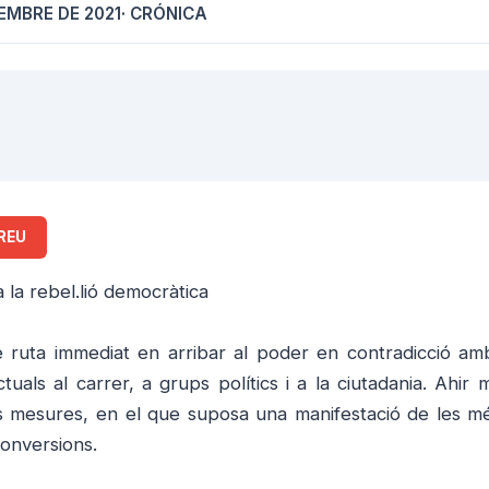
TEMBRE DE 2021
· CRÓNICA
REU
a la rebel.lió democràtica
de ruta immediat en arribar al poder en contradicció am
tuals al carrer, a grups polítics i a la ciutadania. Ahir 
s mesures, en el que suposa una manifestació de les m
conversions.