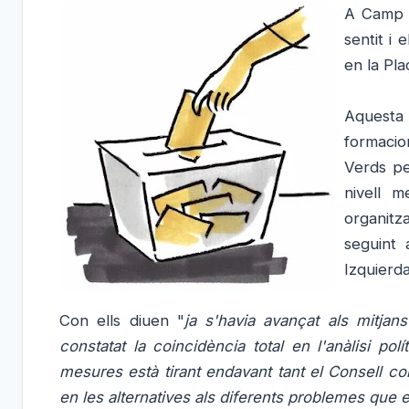
A Camp d
sentit i 
en la Pla
Aquesta
formacio
Verds pe
nivell m
organitz
seguint 
Izquierda
Con ells diuen "
ja s'havia avançat als mitja
constatat la coincidència total en l'anàlisi polí
mesures està tirant endavant tant el Consell co
en les alternatives als diferents problemes que e