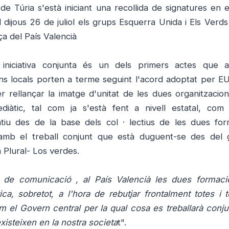
e Túria s'està iniciant un
a recollida de signatures en e
el dijous 26 de juliol els grups Esquerra Unida i Els Verd
ça del País Valencià
 iniciativa conjunta és un dels primers actes que 
ns locals porten a terme seguint l'acord adoptat per EU
r rellançar la imatge d'unitat de les dues organitzacion
ediàtic, tal com ja s'està fent a nivell estatal, com 
atiu des de la base dels col · lectius de les dues for
amb el treball conjunt que està duguent-se des del
 Plural- Los verdes.
ns de comunicació , al País Valencià les dues formac
tica, sobretot, a l'hora de rebutjar frontalment totes i 
m el Govern central per la qual cosa es treballarà conj
xisteixen en la nostra societa
t".