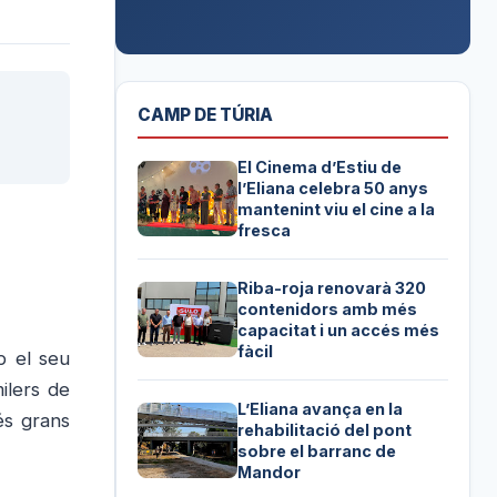
CAMP DE TÚRIA
El Cinema d’Estiu de
l’Eliana celebra 50 anys
mantenint viu el cine a la
fresca
Riba-roja renovarà 320
contenidors amb més
capacitat i un accés més
fàcil
b el seu
milers de
L’Eliana avança en la
és grans
rehabilitació del pont
sobre el barranc de
Mandor