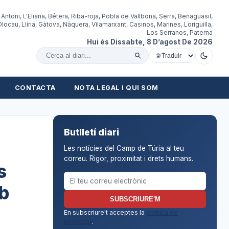
 Antoni, L'Eliana, Bétera, Riba-roja, Pobla de Vallbona, Serra, Benaguasil,
locau, Llíria, Gàtova, Nàquera, Vilamarxant, Casinos, Marines, Loriguilla,
Los Serranos, Paterna
Hui és Dissabte, 8 D’agost De 2026
Cercar al diari
CONTACTA
NOTA LEGAL I QUI SOM
Butlletí diari
Les notícies del Camp de Túria al teu
correu. Rigor, proximitat i drets humans.
s
Correu electrònic per al butlletí
b
SUBSCRIURE'M
En subscriure't acceptes la
política de
privacitat
.