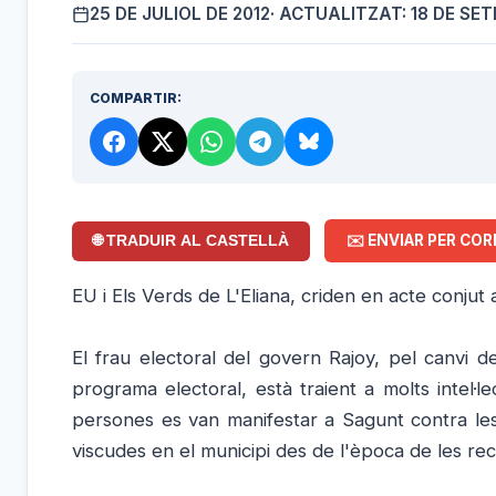
25 DE JULIOL DE 2012
· ACTUALITZAT: 18 DE SE
COMPARTIR:
✉️ ENVIAR PER COR
🌐 TRADUIR AL CASTELLÀ
EU i Els Verds de L'Eliana, criden en acte conjut 
El frau electoral del govern Rajoy, pel canvi 
programa electoral, està traient a molts intel·lec
persones es van manifestar a Sagunt contra le
viscudes en el municipi des de l'època de les re