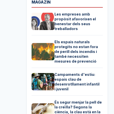
MAGAZIN
Les empreses amb
propòsit afavorixen el
benestar dels seus
treballadors
Els espais naturals
protegits no estan fora
de perill dels incendis i
també necessiten
mesures de prevenció
Campaments d'estiu:
espais clau de
desenrotllament infantil
i juvenil
És segur menjar la pell de
la creïlla? Segons la
ciència, la clau està en la