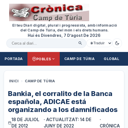
El teu Diari digital, plural i progressista, amb informació
del Camp de Túria, del món i els drets humans.
Hui és Divendres, 7 D’agost De 2026
Cercar al diari
PORTADA
CAMP DE TÚRIA
GLOBAL
POBLES
INICI
›
CAMP DE TÚRIA
Bankia, el corralito de la Banca
española, ADICAE está
organizando a los damnificados
18 DE JULIOL
· ACTUALITZAT: 14 DE
·
DE 2012
JUNY DE 2022
CRÓNICA