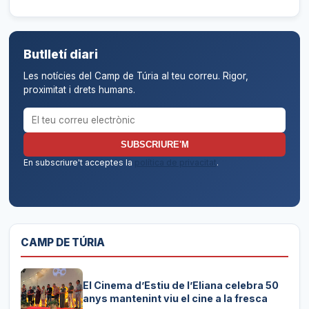
Butlletí diari
Les notícies del Camp de Túria al teu correu. Rigor,
proximitat i drets humans.
Correu electrònic per al butlletí
SUBSCRIURE'M
En subscriure't acceptes la
política de privacitat
.
CAMP DE TÚRIA
El Cinema d’Estiu de l’Eliana celebra 50
anys mantenint viu el cine a la fresca