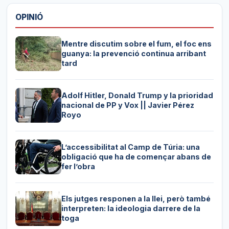
OPINIÓ
Mentre discutim sobre el fum, el foc ens
guanya: la prevenció continua arribant
tard
Adolf Hitler, Donald Trump y la prioridad
nacional de PP y Vox || Javier Pérez
Royo
L’accessibilitat al Camp de Túria: una
obligació que ha de començar abans de
fer l’obra
Els jutges responen a la llei, però també
interpreten: la ideologia darrere de la
toga