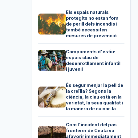
Els espais naturals
protegits no estan fora
de perill dels incendis i
també necessiten
mesures de prevenció
Campaments d'estiu:
espais clau de
desenrotllament infantil
i juvenil
És segur menjar la pell de
la creïlla? Segons la
ciència, la clau està en la
varietat, la seua qualitat i
la manera de cuinar-la
Com l'incident del pas
fronterer de Ceuta va
afavorir immediatament