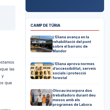
CAMP DE TÚRIA
L’Eliana avança en la
rehabilitació del pont
sobre el barranc de
Mandor
 estamos
L’Eliana aprova normes
d’accessibilitat, serveis
nque las
socials i protecció
 y
forestal
los que
Olocau incorpora dos
treballadors durant deu
mesos amb els
programes de Labora