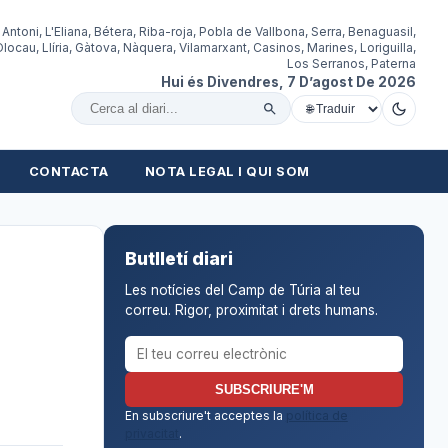
 Antoni, L'Eliana, Bétera, Riba-roja, Pobla de Vallbona, Serra, Benaguasil,
locau, Llíria, Gàtova, Nàquera, Vilamarxant, Casinos, Marines, Loriguilla,
Los Serranos, Paterna
Hui és Divendres, 7 D’agost De 2026
Cercar al diari
CONTACTA
NOTA LEGAL I QUI SOM
Butlletí diari
Les notícies del Camp de Túria al teu
correu. Rigor, proximitat i drets humans.
Correu electrònic per al butlletí
SUBSCRIURE'M
En subscriure't acceptes la
política de
privacitat
.