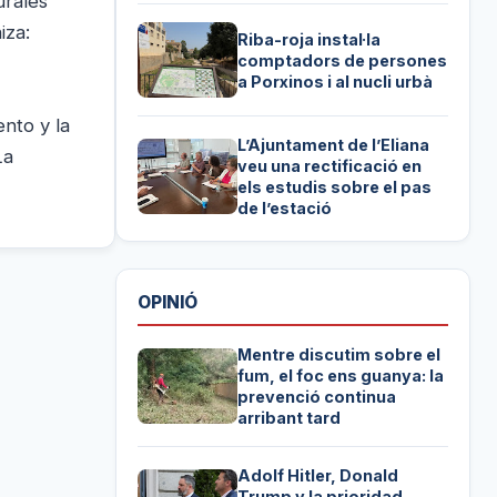
urales
iza:
Riba-roja instal·la
comptadors de persones
a Porxinos i al nucli urbà
nto y la
L’Ajuntament de l’Eliana
La
veu una rectificació en
els estudis sobre el pas
de l’estació
OPINIÓ
Mentre discutim sobre el
fum, el foc ens guanya: la
prevenció continua
arribant tard
Adolf Hitler, Donald
Trump y la prioridad