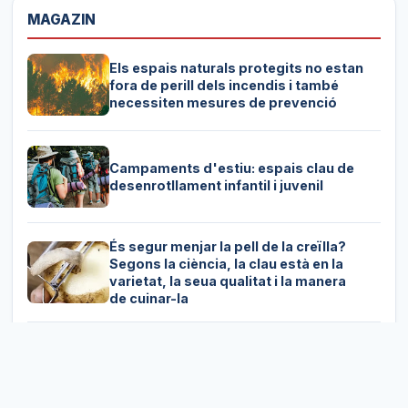
MAGAZIN
Els espais naturals protegits no estan
fora de perill dels incendis i també
necessiten mesures de prevenció
Campaments d'estiu: espais clau de
desenrotllament infantil i juvenil
És segur menjar la pell de la creïlla?
Segons la ciència, la clau està en la
varietat, la seua qualitat i la manera
de cuinar-la
Com l'incident del pas fronterer de
Ceuta va afavorir immediatament
l'extrema dreta d'Espanya