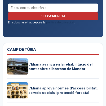
Correu electrònic per al butlletí
SUBSCRIURE'M
En subscriure't acceptes la
política de privacitat
.
CAMP DE TÚRIA
L’Eliana avança en la rehabilitació del
pont sobre el barranc de Mandor
L’Eliana aprova normes d’accessibilitat,
serveis socials i protecció forestal