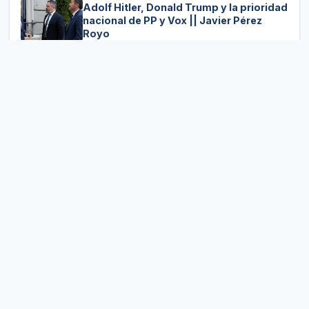
Adolf Hitler, Donald Trump y la prioridad
nacional de PP y Vox || Javier Pérez
Royo
L’accessibilitat al Camp de Túria: una
obligació que ha de començar abans de
fer l’obra
Els jutges responen a la llei, però també
interpreten: la ideologia darrere de la
toga
MAGAZIN
Les empreses amb propòsit afavorixen
el benestar dels seus treballadors