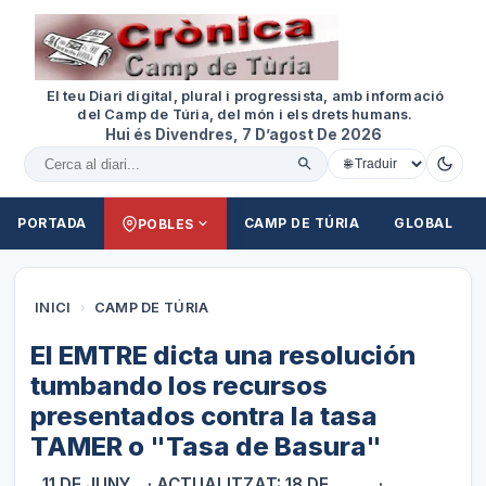
El teu Diari digital, plural i progressista, amb informació
del Camp de Túria, del món i els drets humans.
Hui és Divendres, 7 D’agost De 2026
Cercar al diari
PORTADA
CAMP DE TÚRIA
GLOBAL
POBLES
INICI
›
CAMP DE TÚRIA
El EMTRE dicta una resolución
tumbando los recursos
presentados contra la tasa
TAMER o "Tasa de Basura"
11 DE JUNY
· ACTUALITZAT: 18 DE
·