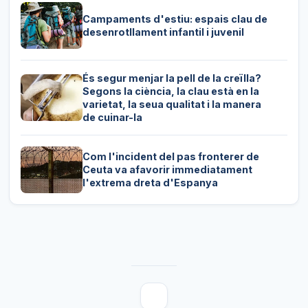
Campaments d'estiu: espais clau de
desenrotllament infantil i juvenil
És segur menjar la pell de la creïlla?
Segons la ciència, la clau està en la
varietat, la seua qualitat i la manera
de cuinar-la
Com l'incident del pas fronterer de
Ceuta va afavorir immediatament
l'extrema dreta d'Espanya