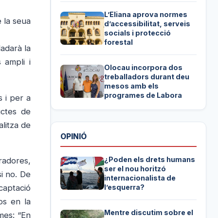
L’Eliana aprova normes
e la seua
d’accessibilitat, serveis
socials i protecció
forestal
ladarà la
 ampli i
Olocau incorpora dos
treballadors durant deu
mesos amb els
programes de Labora
 i per a
uctes de
alitza de
OPINIÓ
¿Poden els drets humans
radores,
ser el nou horitzó
si no. De
internacionalista de
l’esquerra?
captació
os en la
Mentre discutim sobre el
mes: “En