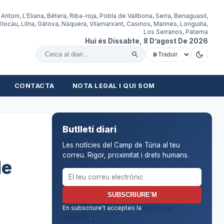
 Antoni, L'Eliana, Bétera, Riba-roja, Pobla de Vallbona, Serra, Benaguasil,
locau, Llíria, Gàtova, Nàquera, Vilamarxant, Casinos, Marines, Loriguilla,
Los Serranos, Paterna
Hui és Dissabte, 8 D’agost De 2026
Cercar al diari
CONTACTA
NOTA LEGAL I QUI SOM
Butlletí diari
Les notícies del Camp de Túria al teu
correu. Rigor, proximitat i drets humans.
de
Correu electrònic per al butlletí
SUBSCRIURE'M
En subscriure't acceptes la
política de
privacitat
.