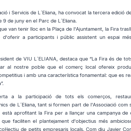
ó i Servicis de L´Eliana, ha convocat la tercera edició d
9 de juny en el Parc de L´Eliana.
ue van tenir lloc en la Plaça de l'Ajuntament, la Fira trasl
d'oferir a participants i públic assistent un espai més
sident de
VIU L´ELIANA, destaca que “La Fira és de tots
rar al nostre poble que el comerç local ofereix prod
competitius i amb una característica fonamental: que es re
”.
rta a la participació de tots els comerços, restau
nics de L´Eliana, tant si formen part de l'Associació com 
 està aprofitant la Fira per a llançar una campanya de 
 que faciliten el plantejament d'objectius més ambicios
ol·lectiu de petits empresaris locals. Com diu Javier Co