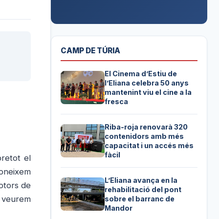
CAMP DE TÚRIA
El Cinema d’Estiu de
l’Eliana celebra 50 anys
mantenint viu el cine a la
fresca
Riba-roja renovarà 320
contenidors amb més
capacitat i un accés més
fàcil
retot el
coneixem
L’Eliana avança en la
otors de
rehabilitació del pont
sa veurem
sobre el barranc de
Mandor