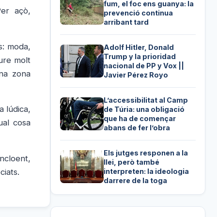
fum, el foc ens guanya: la
Per açò,
prevenció continua
arribant tard
s: moda,
Adolf Hitler, Donald
Trump y la prioridad
oure molt
nacional de PP y Vox ||
una zona
Javier Pérez Royo
L’accessibilitat al Camp
a lúdica,
de Túria: una obligació
que ha de començar
ual cosa
abans de fer l’obra
Els jutges responen a la
ncloent,
llei, però també
interpreten: la ideologia
ciats.
darrere de la toga