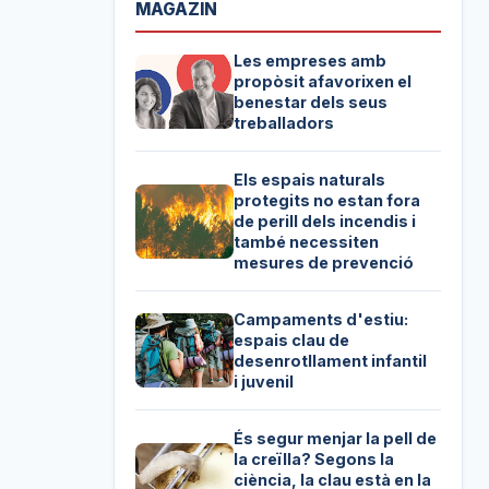
MAGAZIN
Les empreses amb
propòsit afavorixen el
benestar dels seus
treballadors
Els espais naturals
protegits no estan fora
de perill dels incendis i
també necessiten
mesures de prevenció
Campaments d'estiu:
espais clau de
desenrotllament infantil
i juvenil
És segur menjar la pell de
la creïlla? Segons la
ciència, la clau està en la