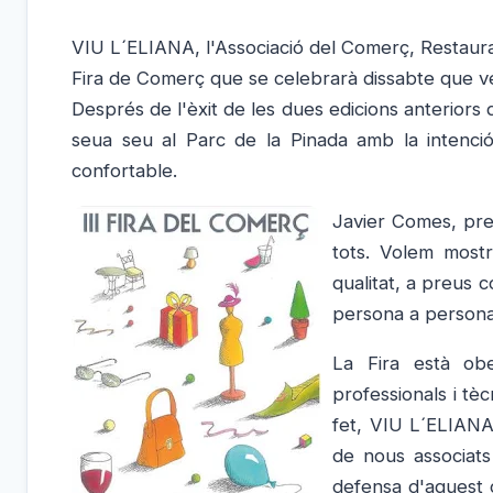
VIU L´ELIANA, l'Associació del Comerç, Restauraci
Fira de Comerç que se celebrarà dissabte que ve 
Després de l'èxit de les dues edicions anteriors q
seua seu al Parc de la Pinada amb la intenció 
confortable.
Javier Comes, pre
tots. Volem most
qualitat, a preus 
persona a persona
La Fira està obe
professionals i tèc
fet, VIU L´ELIANA
de nous associats
defensa d'aquest c