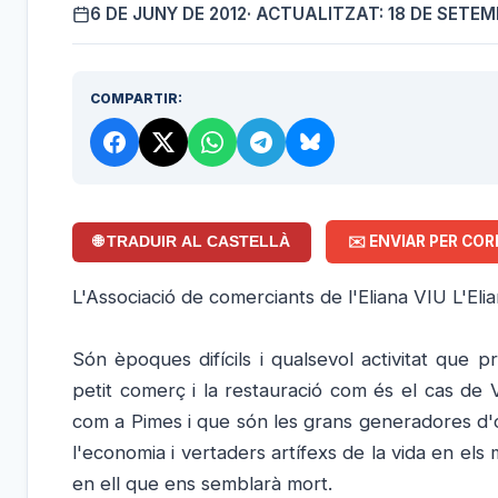
6 DE JUNY DE 2012
· ACTUALITZAT: 18 DE SETEM
COMPARTIR:
✉️ ENVIAR PER COR
🌐 TRADUIR AL CASTELLÀ
L'Associació de comerciants de l'Eliana VIU L'Eli
Són èpoques difícils i qualsevol activitat que 
petit comerç i la restauració com és el cas de
com a Pimes i que són les grans generadores d'o
l'economia i vertaders artífexs de la vida en el
en ell que ens semblarà mort.