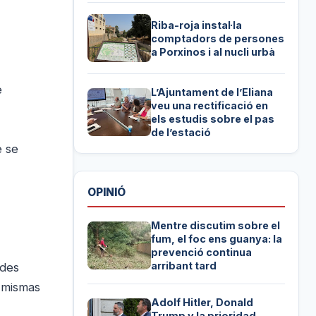
Riba-roja instal·la
comptadors de persones
a Porxinos i al nucli urbà
e
L’Ajuntament de l’Eliana
veu una rectificació en
els estudis sobre el pas
de l’estació
e se
OPINIÓ
Mentre discutim sobre el
fum, el foc ens guanya: la
prevenció continua
arribant tard
ades
s mismas
Adolf Hitler, Donald
Trump y la prioridad