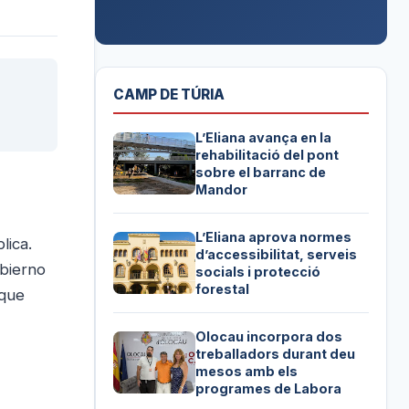
CAMP DE TÚRIA
L’Eliana avança en la
rehabilitació del pont
sobre el barranc de
Mandor
L’Eliana aprova normes
lica.
d’accessibilitat, serveis
obierno
socials i protecció
forestal
 que
Olocau incorpora dos
treballadors durant deu
mesos amb els
programes de Labora