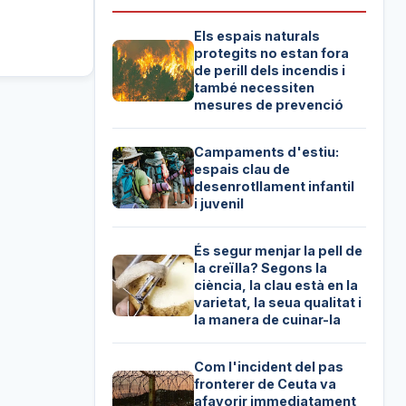
Els espais naturals
protegits no estan fora
de perill dels incendis i
també necessiten
mesures de prevenció
Campaments d'estiu:
espais clau de
desenrotllament infantil
i juvenil
És segur menjar la pell de
la creïlla? Segons la
ciència, la clau està en la
varietat, la seua qualitat i
la manera de cuinar-la
Com l'incident del pas
fronterer de Ceuta va
afavorir immediatament