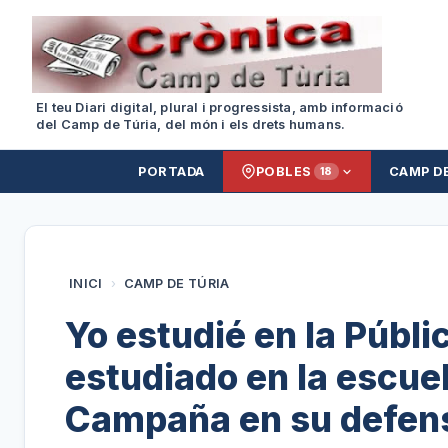
El teu Diari digital, plural i progressista, amb informació
del Camp de Túria, del món i els drets humans.
PORTADA
POBLES
CAMP D
18
INICI
›
CAMP DE TÚRIA
Yo estudié en la Públ
estudiado en la escue
Campaña en su defensa