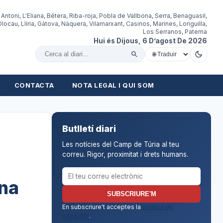
 Antoni, L'Eliana, Bétera, Riba-roja, Pobla de Vallbona, Serra, Benaguasil,
locau, Llíria, Gàtova, Nàquera, Vilamarxant, Casinos, Marines, Loriguilla,
Los Serranos, Paterna
Hui és Dijous, 6 D’agost De 2026
Cercar al diari
CONTACTA
NOTA LEGAL I QUI SOM
Butlletí diari
Les notícies del Camp de Túria al teu
correu. Rigor, proximitat i drets humans.
Correu electrònic per al butlletí
una
SUBSCRIURE'M
En subscriure't acceptes la
política de
privacitat
.