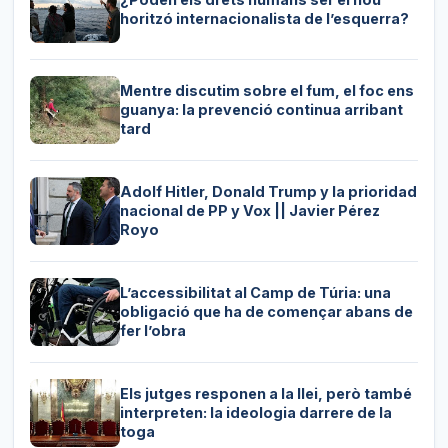
horitzó internacionalista de l’esquerra?
Mentre discutim sobre el fum, el foc ens
guanya: la prevenció continua arribant
tard
Adolf Hitler, Donald Trump y la prioridad
nacional de PP y Vox || Javier Pérez
Royo
L’accessibilitat al Camp de Túria: una
obligació que ha de començar abans de
fer l’obra
Els jutges responen a la llei, però també
interpreten: la ideologia darrere de la
toga