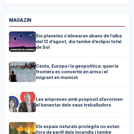
MAGAZIN
Sis planetes s’alinearan abans de l’alba
del 12 d’agost, dia també d’eclipsi total
de Sol
Ceuta, Europa i la geopolítica: quan la
frontera es convertix en arma i el
migrant en munició
Les empreses amb propòsit afavorixen
el benestar dels seus treballadors
Els espais naturals protegits no estan
fora de perill dels incendis i també