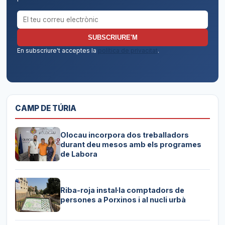
Correu electrònic per al butlletí
SUBSCRIURE'M
En subscriure't acceptes la
política de privacitat
.
CAMP DE TÚRIA
Olocau incorpora dos treballadors
durant deu mesos amb els programes
de Labora
Riba-roja instal·la comptadors de
persones a Porxinos i al nucli urbà