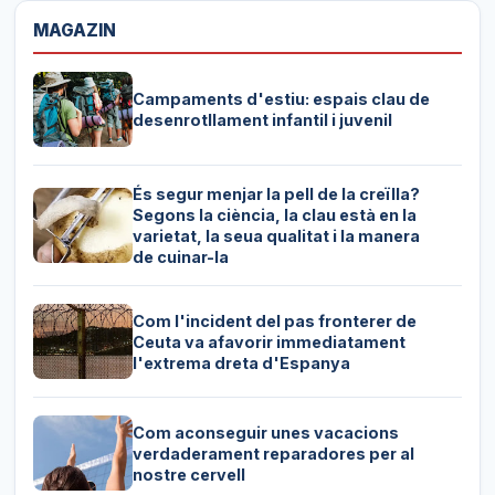
MAGAZIN
Campaments d'estiu: espais clau de
desenrotllament infantil i juvenil
És segur menjar la pell de la creïlla?
Segons la ciència, la clau està en la
varietat, la seua qualitat i la manera
de cuinar-la
Com l'incident del pas fronterer de
Ceuta va afavorir immediatament
l'extrema dreta d'Espanya
Com aconseguir unes vacacions
verdaderament reparadores per al
nostre cervell