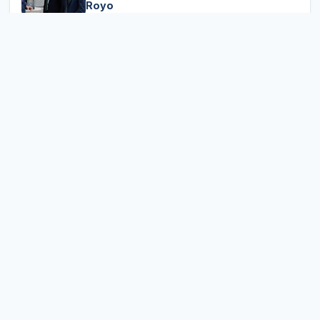
Royo
L’accessibilitat al Camp de Túria: una
obligació que ha de començar abans de
fer l’obra
Els jutges responen a la llei, però també
interpreten: la ideologia darrere de la
toga
MAGAZIN
Ceuta, Europa i la geopolítica: quan la
frontera es convertix en arma i el
migrant en munició