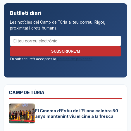
Butlletí diari
Les notícies del Camp de Túria al teu correu. Rigor,
proximitat i drets humans.
Correu electrònic per al butlletí
SUBSCRIURE'M
En subscriure't acceptes la
política de privacitat
.
CAMP DE TÚRIA
El Cinema d’Estiu de l’Eliana celebra 50
anys mantenint viu el cine a la fresca