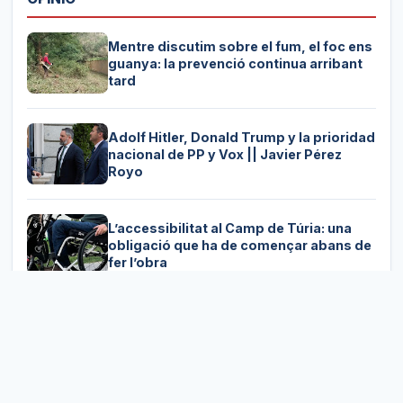
Mentre discutim sobre el fum, el foc ens
guanya: la prevenció continua arribant
tard
Adolf Hitler, Donald Trump y la prioridad
nacional de PP y Vox || Javier Pérez
Royo
L’accessibilitat al Camp de Túria: una
obligació que ha de començar abans de
fer l’obra
Els jutges responen a la llei, però també
interpreten: la ideologia darrere de la
toga