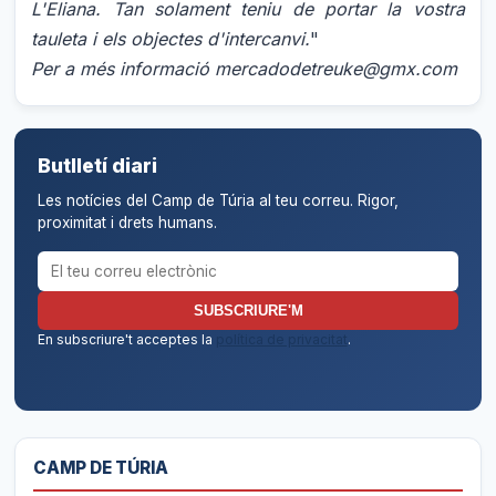
L'Eliana. Tan solament teniu de portar la vostra
tauleta i els objectes d'intercanvi.
"
Per a més informació mercadodetreuke@gmx.com
Butlletí diari
Les notícies del Camp de Túria al teu correu. Rigor,
proximitat i drets humans.
Correu electrònic per al butlletí
SUBSCRIURE'M
En subscriure't acceptes la
política de privacitat
.
CAMP DE TÚRIA