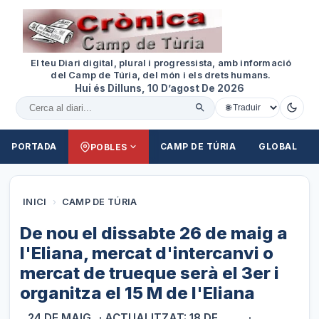
El teu Diari digital, plural i progressista, amb informació
del Camp de Túria, del món i els drets humans.
Hui és Dilluns, 10 D’agost De 2026
Cercar al diari
PORTADA
CAMP DE TÚRIA
GLOBAL
POBLES
INICI
›
CAMP DE TÚRIA
De nou el dissabte 26 de maig a
l'Eliana, mercat d'intercanvi o
mercat de trueque serà el 3er i
organitza el 15 M de l'Eliana
24 DE MAIG
· ACTUALITZAT: 18 DE
·