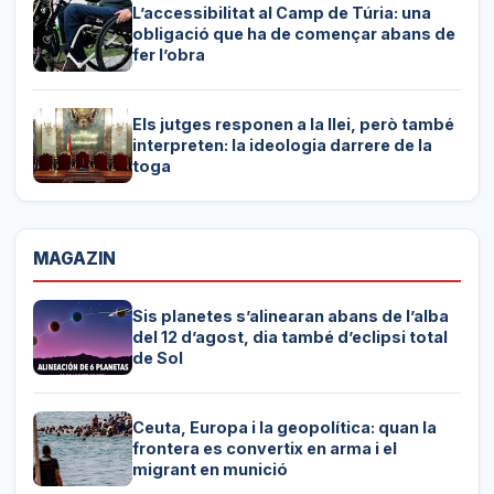
L’accessibilitat al Camp de Túria: una
obligació que ha de començar abans de
fer l’obra
Els jutges responen a la llei, però també
interpreten: la ideologia darrere de la
toga
MAGAZIN
Sis planetes s’alinearan abans de l’alba
del 12 d’agost, dia també d’eclipsi total
de Sol
Ceuta, Europa i la geopolítica: quan la
frontera es convertix en arma i el
migrant en munició