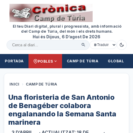
El teu Diari digital, plural i progressista, amb informació
del Camp de Túria, del món i els drets humans.
Hui és Dijous, 6 D’agost De 2026
Cercar al diari
PORTADA
CAMP DE TÚRIA
GLOBAL
POBLES
INICI
›
CAMP DE TÚRIA
Una floristeria de San Antonio
de Benagéber colabora
engalanando la Semana Santa
marinera
3 D’ABRIL
· ACTUALITZAT: 18 DE
·