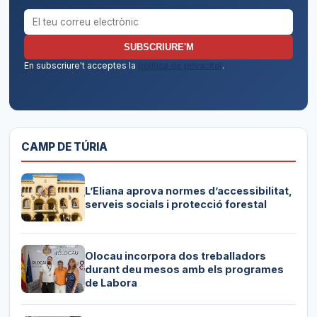
Correu electrònic per al butlletí
SUBSCRIURE'M
En subscriure't acceptes la
política de privacitat
.
CAMP DE TÚRIA
L’Eliana aprova normes d’accessibilitat,
serveis socials i protecció forestal
Olocau incorpora dos treballadors
durant deu mesos amb els programes
de Labora