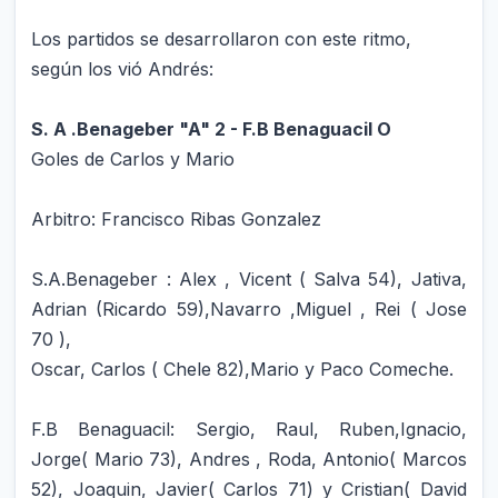
Los partidos se desarrollaron con este ritmo,
según los vió Andrés:
S. A .Benageber "A" 2 - F.B Be
naguacil O
Goles de Carlos y Mario
Arbitro: Francisco Ribas Gonzalez
S.A.Benageber : Alex , Vicent ( Salva 54), Jativa,
Adrian (Ricardo 59),Navarro ,Miguel , Rei ( Jose
70 ),
Oscar, Carlos ( Chele 82),Mario y Paco Comeche.
F.B Benaguacil: Sergio, Raul, Ruben,Ignacio,
Jorge( Mario 73), Andres , Roda, Antonio( Marcos
52), Joaquin, Javier( Carlos 71) y Cristian( David