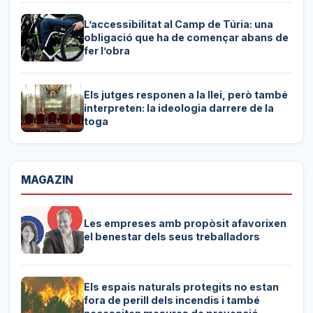
L’accessibilitat al Camp de Túria: una
obligació que ha de començar abans de
fer l’obra
Els jutges responen a la llei, però també
interpreten: la ideologia darrere de la
toga
MAGAZIN
Les empreses amb propòsit afavorixen
el benestar dels seus treballadors
Els espais naturals protegits no estan
fora de perill dels incendis i també