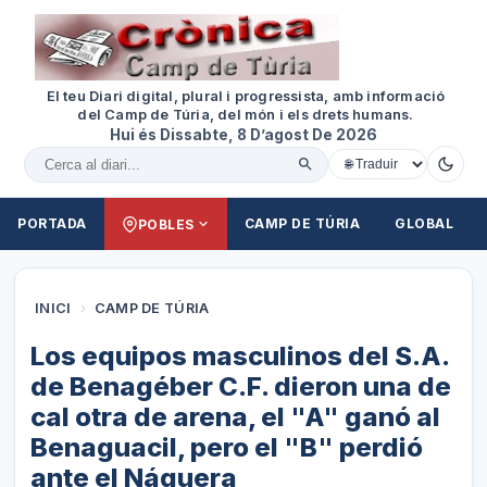
El teu Diari digital, plural i progressista, amb informació
del Camp de Túria, del món i els drets humans.
Hui és Dissabte, 8 D’agost De 2026
Cercar al diari
PORTADA
CAMP DE TÚRIA
GLOBAL
POBLES
INICI
›
CAMP DE TÚRIA
Los equipos masculinos del S.A.
de Benagéber C.F. dieron una de
cal otra de arena, el "A" ganó al
Benaguacil, pero el "B" perdió
ante el Náquera