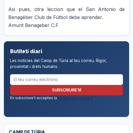
Asi pues, otra leccion que el San Antonio de
Benagéber Club de Fútbol debe aprender.
Amunt Benageber C.F
Butlletí diari
Les notícies del Camp de Túria al teu correu. Rigor,
proximitat i drets humans.
Correu electrònic per al butlletí
SUBSCRIURE'M
En subscriure't acceptes la
política de privacitat
.
CAMP DE TÚRIA