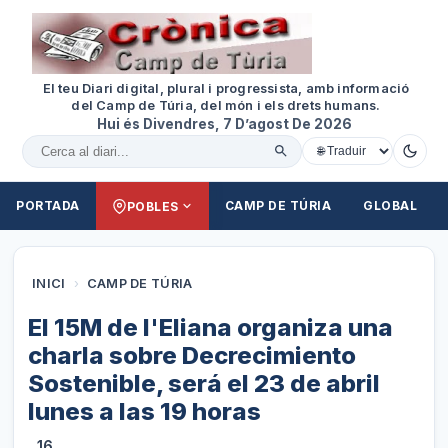
El teu Diari digital, plural i progressista, amb informació
del Camp de Túria, del món i els drets humans.
Hui és Divendres, 7 D’agost De 2026
Cercar al diari
PORTADA
CAMP DE TÚRIA
GLOBAL
POBLES
INICI
›
CAMP DE TÚRIA
El 15M de l'Eliana organiza una
charla sobre Decrecimiento
Sostenible, será el 23 de abril
lunes a las 19 horas
16