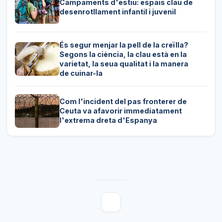
Campaments d'estiu: espais clau de
desenrotllament infantil i juvenil
És segur menjar la pell de la creïlla?
Segons la ciència, la clau està en la
varietat, la seua qualitat i la manera
de cuinar-la
Com l'incident del pas fronterer de
Ceuta va afavorir immediatament
l'extrema dreta d'Espanya