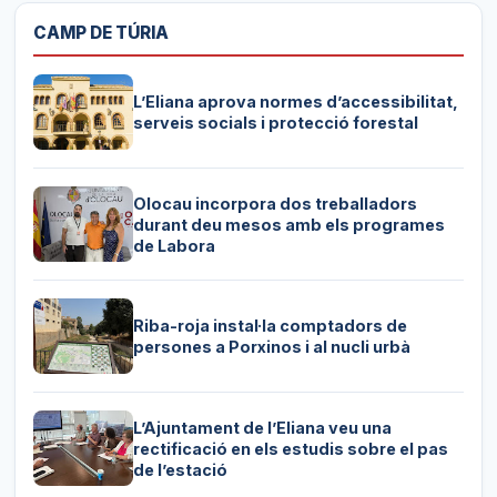
CAMP DE TÚRIA
L’Eliana aprova normes d’accessibilitat,
serveis socials i protecció forestal
Olocau incorpora dos treballadors
durant deu mesos amb els programes
de Labora
Riba-roja instal·la comptadors de
persones a Porxinos i al nucli urbà
L’Ajuntament de l’Eliana veu una
rectificació en els estudis sobre el pas
de l’estació