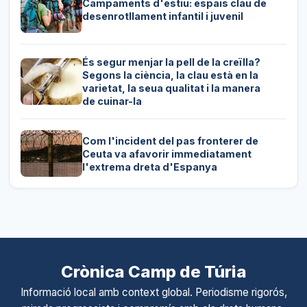
Campaments d'estiu: espais clau de
desenrotllament infantil i juvenil
És segur menjar la pell de la creïlla?
Segons la ciència, la clau està en la
varietat, la seua qualitat i la manera
de cuinar-la
Com l'incident del pas fronterer de
Ceuta va afavorir immediatament
l'extrema dreta d'Espanya
Crònica Camp de Túria
Informació local amb context global. Periodisme rigorós,