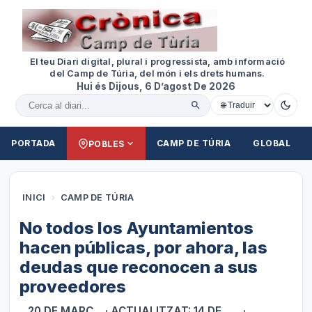
El teu Diari digital, plural i progressista, amb informació
del Camp de Túria, del món i els drets humans.
Hui és Dijous, 6 D’agost De 2026
Cercar al diari
PORTADA
CAMP DE TÚRIA
GLOBAL
POBLES
INICI
›
CAMP DE TÚRIA
No todos los Ayuntamientos
hacen públicas, por ahora, las
deudas que reconocen a sus
proveedores
20 DE MARÇ
· ACTUALITZAT: 14 DE
·