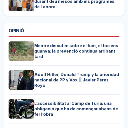
durant deu mesos amb els programes
de Labora
OPINIÓ
Mentre discutim sobre el fum, el foc ens
guanya: la prevenció continua arribant
tard
Adolf Hitler, Donald Trump y la prioridad
nacional de PP y Vox || Javier Pérez
Royo
L’accessibilitat al Camp de Túria: una
obligació que ha de començar abans de
fer l’obra