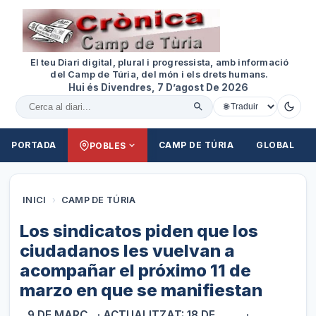
El teu Diari digital, plural i progressista, amb informació
del Camp de Túria, del món i els drets humans.
Hui és Divendres, 7 D’agost De 2026
Cercar al diari
PORTADA
CAMP DE TÚRIA
GLOBAL
POBLES
INICI
›
CAMP DE TÚRIA
Los sindicatos piden que los
ciudadanos les vuelvan a
acompañar el próximo 11 de
marzo en que se manifiestan
9 DE MARÇ
· ACTUALITZAT: 18 DE
·