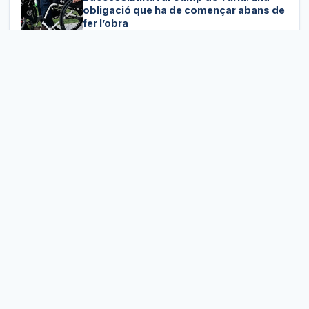
obligació que ha de començar abans de
fer l’obra
Els jutges responen a la llei, però també
interpreten: la ideologia darrere de la
toga
Coses del Mundial || Miquel Ruiz
MAGAZIN
Els espais naturals protegits no estan
fora de perill dels incendis i també
necessiten mesures de prevenció