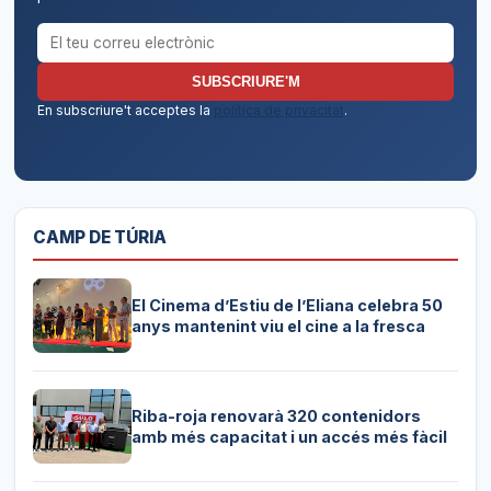
Correu electrònic per al butlletí
SUBSCRIURE'M
En subscriure't acceptes la
política de privacitat
.
CAMP DE TÚRIA
El Cinema d’Estiu de l’Eliana celebra 50
anys mantenint viu el cine a la fresca
Riba-roja renovarà 320 contenidors
amb més capacitat i un accés més fàcil