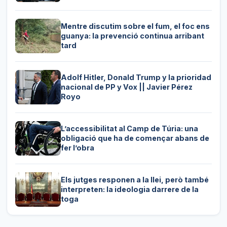
Mentre discutim sobre el fum, el foc ens
guanya: la prevenció continua arribant
tard
Adolf Hitler, Donald Trump y la prioridad
nacional de PP y Vox || Javier Pérez
Royo
L’accessibilitat al Camp de Túria: una
obligació que ha de començar abans de
fer l’obra
Els jutges responen a la llei, però també
interpreten: la ideologia darrere de la
toga