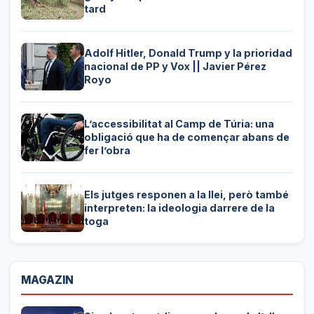
tard
Adolf Hitler, Donald Trump y la prioridad
nacional de PP y Vox || Javier Pérez
Royo
L’accessibilitat al Camp de Túria: una
obligació que ha de començar abans de
fer l’obra
Els jutges responen a la llei, però també
interpreten: la ideologia darrere de la
toga
MAGAZIN