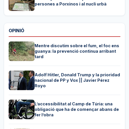
persones a Porxinos i al nucli urbà
OPINIÓ
Mentre discutim sobre el fum, el foc ens
guanya: la prevenció continua arribant
tard
Adolf Hitler, Donald Trump y la prioridad
nacional de PP y Vox || Javier Pérez
Royo
L’accessibilitat al Camp de Túria: una
obligació que ha de començar abans de
fer l’obra