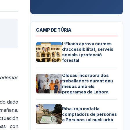
CAMP DE TÚRIA
L’Eliana aprova normes
d’accessibilitat, serveis
socials i protecció
forestal
Olocau incorpora dos
podemos
treballadors durant deu
mesos amb els
programes de Labora
ido dado
Riba-roja instal·la
mañana.
comptadors de persones
ctuación
a Porxinos i al nucli urbà
nas con