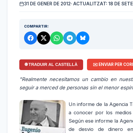
31 DE GENER DE 2012
· ACTUALITZAT: 18 DE SET
COMPARTIR:
✉️ ENVIAR PER COR
🌐 TRADUIR AL CASTELLÀ
"Realmente necesitamos un cambio en nuestr
seguir a merced de personas sin el menor espír
Un informe de l
a Agencia T
a conocer por los medios
Según ese informe la Agenci
de desvio de dinero e