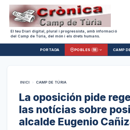
El teu Diari digital, plural i progressista, amb informació
del Camp de Túria, del món i els drets humans.
PORTADA
POBLES
CAMP D
18
INICI
›
CAMP DE TÚRIA
La oposición pide reg
las notícias sobre pos
alcalde Eugenio Cañi