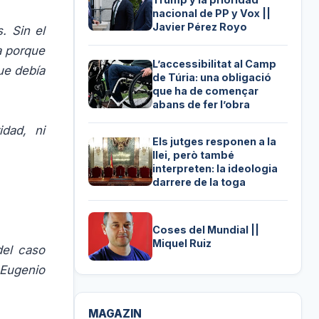
nacional de PP y Vox ||
Javier Pérez Royo
. Sin el
a porque
L’accessibilitat al Camp
ue debía
de Túria: una obligació
que ha de començar
abans de fer l’obra
dad, ni
Els jutges responen a la
llei, però també
interpreten: la ideologia
darrere de la toga
Coses del Mundial ||
Miquel Ruiz
del caso
 Eugenio
MAGAZIN