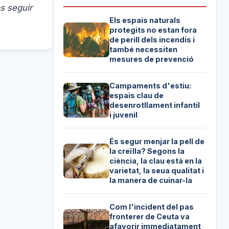
s seguir
Els espais naturals
protegits no estan fora
de perill dels incendis i
també necessiten
mesures de prevenció
Campaments d'estiu:
espais clau de
desenrotllament infantil
i juvenil
És segur menjar la pell de
la creïlla? Segons la
ciència, la clau està en la
varietat, la seua qualitat i
la manera de cuinar-la
Com l'incident del pas
fronterer de Ceuta va
afavorir immediatament