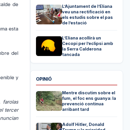
calde de
L’Ajuntament de l’Eliana
veu una rectificació en
els estudis sobre el pas
de l’estació
uma esta
L’Eliana acollirà un
Cecopi per l’eclipsi amb
la Serra Calderona
mbre del
tancada
enible y
OPINIÓ
Mentre discutim sobre el
fum, el foc ens guanya: la
 farolas
prevenció continua
arribant tard
l tercer
enuncian
Adolf Hitler, Donald
Trump y la prioridad