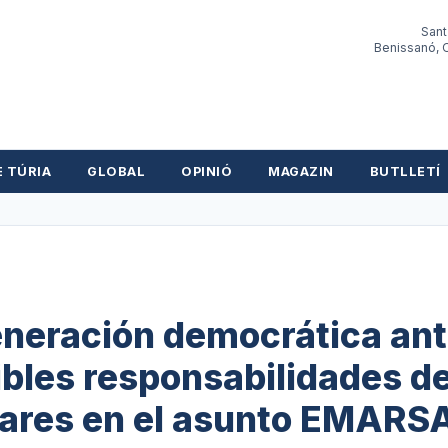
Sant
Benissanó, O
E TÚRIA
GLOBAL
OPINIÓ
MAGAZIN
BUTLLETÍ
eneración democrática an
ibles responsabilidades de
zares en el asunto EMARS