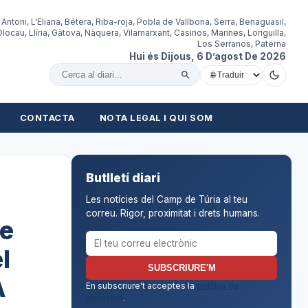
 Antoni, L'Eliana, Bétera, Riba-roja, Pobla de Vallbona, Serra, Benaguasil,
locau, Llíria, Gàtova, Nàquera, Vilamarxant, Casinos, Marines, Loriguilla,
Los Serranos, Paterna
Hui és Dijous, 6 D’agost De 2026
Cercar al diari
CONTACTA
NOTA LEGAL I QUI SOM
Butlletí diari
Les notícies del Camp de Túria al teu
correu. Rigor, proximitat i drets humans.
te
Correu electrònic per al butlletí
l
SUBSCRIURE'M
A
En subscriure't acceptes la
política de
privacitat
.