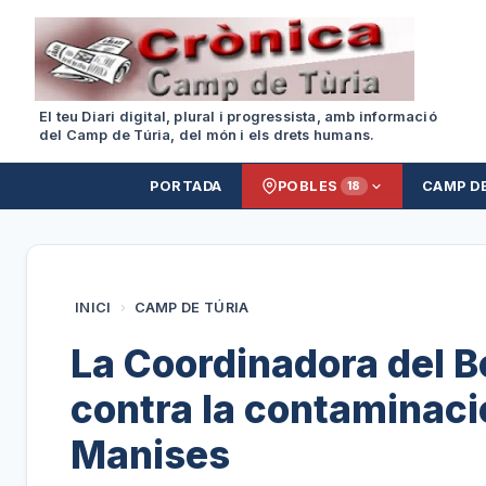
El teu Diari digital, plural i progressista, amb informació
del Camp de Túria, del món i els drets humans.
PORTADA
POBLES
CAMP D
18
INICI
›
CAMP DE TÚRIA
La Coordinadora del 
contra la contaminaci
Manises