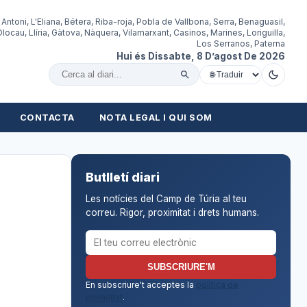
 Antoni, L'Eliana, Bétera, Riba-roja, Pobla de Vallbona, Serra, Benaguasil,
locau, Llíria, Gàtova, Nàquera, Vilamarxant, Casinos, Marines, Loriguilla,
Los Serranos, Paterna
Hui és Dissabte, 8 D’agost De 2026
Cercar al diari
CONTACTA
NOTA LEGAL I QUI SOM
Butlletí diari
Les notícies del Camp de Túria al teu
correu. Rigor, proximitat i drets humans.
Correu electrònic per al butlletí
SUBSCRIURE'M
En subscriure't acceptes la
política de
privacitat
.