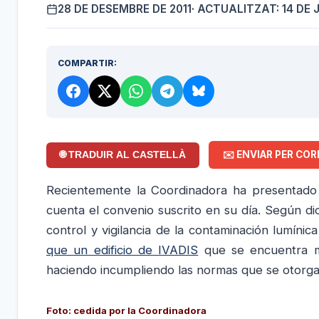
28 DE DESEMBRE DE 2011
· ACTUALITZAT: 14 DE 
COMPARTIR:
✉️ ENVIAR PER COR
🌐 TRADUIR AL CASTELLÀ
Recientemente la Coordinadora ha presentado
cuenta el convenio suscrito en su día. Según d
control y vigilancia de la contaminación lumínic
que un edificio de IVADIS
que se encuentra mu
haciendo incumpliendo las normas que se otorgar
Foto: cedida por la Coordinadora