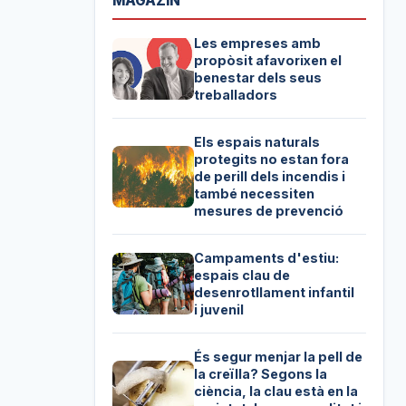
MAGAZIN
Les empreses amb
propòsit afavorixen el
benestar dels seus
treballadors
Els espais naturals
protegits no estan fora
de perill dels incendis i
també necessiten
mesures de prevenció
Campaments d'estiu:
espais clau de
desenrotllament infantil
i juvenil
És segur menjar la pell de
la creïlla? Segons la
ciència, la clau està en la