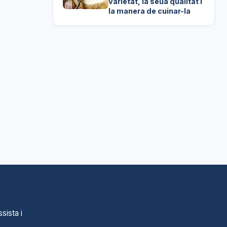
varietat, la seua qualitat i
la manera de cuinar-la
sista i