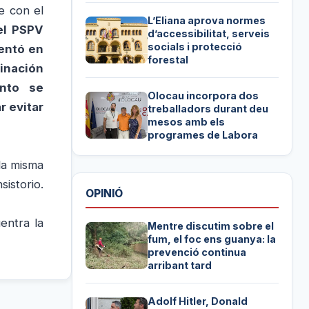
e con el
L’Eliana aprova normes
el PSPV
d’accessibilitat, serveis
socials i protecció
sentó en
forestal
inación
ento se
Olocau incorpora dos
r evitar
treballadors durant deu
mesos amb els
programes de Labora
la misma
istorio.
OPINIÓ
entra la
Mentre discutim sobre el
fum, el foc ens guanya: la
prevenció continua
arribant tard
Adolf Hitler, Donald