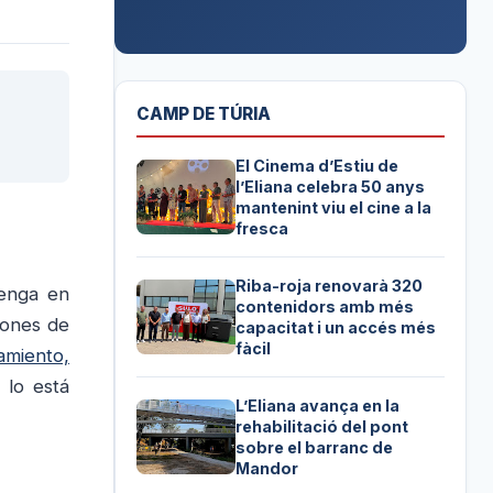
CAMP DE TÚRIA
El Cinema d’Estiu de
l’Eliana celebra 50 anys
mantenint viu el cine a la
fresca
Riba-roja renovarà 320
tenga en
contenidors amb més
iones de
capacitat i un accés més
fàcil
amiento,
 lo está
L’Eliana avança en la
rehabilitació del pont
sobre el barranc de
Mandor