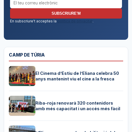
Correu electrònic per al butlletí
SUBSCRIURE'M
En subscriure't acceptes la
política de privacitat
.
CAMP DE TÚRIA
El Cinema d’Estiu de l’Eliana celebra 50
anys mantenint viu el cine a la fresca
Riba-roja renovarà 320 contenidors
amb més capacitat i un accés més fàcil