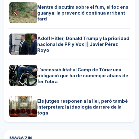
Mentre discutim sobre el fum, el foc ens
guanya: la prevenció continua arribant
tard
Adolf Hitler, Donald Trump y la prioridad
nacional de PP y Vox || Javier Pérez
Royo
L’accessibilitat al Camp de Túria: una
obligació que ha de començar abans de
fer l’obra
Els jutges responen a la llei, però també
interpreten: la ideologia darrere de la
toga
MAGAZIN