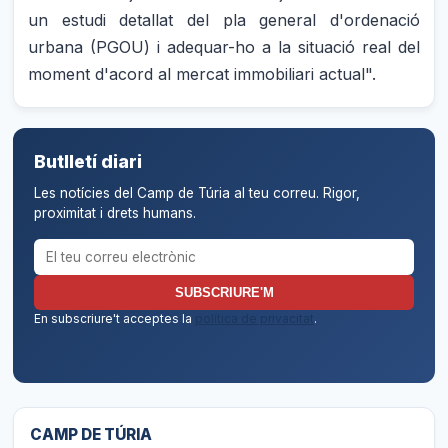
un estudi detallat del pla general d'ordenació
urbana (PGOU) i adequar-ho a la situació real del
moment d'acord al mercat immobiliari actual".
Butlletí diari
Les notícies del Camp de Túria al teu correu. Rigor,
proximitat i drets humans.
Correu electrònic per al butlletí
SUBSCRIURE'M
En subscriure't acceptes la
política de privacitat
.
CAMP DE TÚRIA