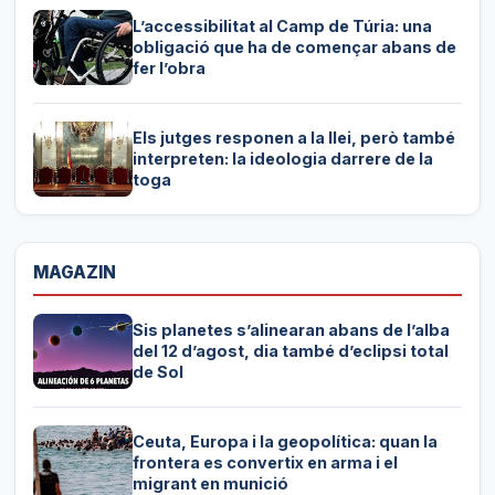
L’accessibilitat al Camp de Túria: una
obligació que ha de començar abans de
fer l’obra
Els jutges responen a la llei, però també
interpreten: la ideologia darrere de la
toga
MAGAZIN
Sis planetes s’alinearan abans de l’alba
del 12 d’agost, dia també d’eclipsi total
de Sol
Ceuta, Europa i la geopolítica: quan la
frontera es convertix en arma i el
migrant en munició