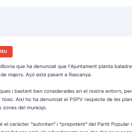
REU
allbona que ha denunciat que l'Ajuntament planta baladr
nt de majors. Açó está pasant a Rascanya.
iques i bastant ben considerades en el nostre entorn, pe
r tòxic. Així ho ha denunciat el PSPV respecte de les pla
s zones del municipi.
 el caràcter “autoritari” i “prepotent” del Partit Popular 