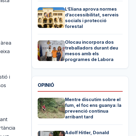
ista
L’Eliana aprova normes
d’accessibilitat, serveis
socials i protecció
forestal
Olocau incorpora dos
'àrea
treballadors durant deu
teixa
mesos amb els
programes de Labora
tió i
OPINIÓ
sos
Mentre discutim sobre el
fum, el foc ens guanya: la
prevenció continua
arribant tard
vant
rtància
Adolf Hitler, Donald