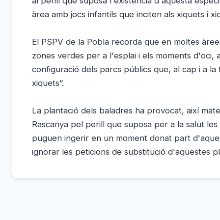
al perill que suposa l'existència d'aquesta espèci
àrea amb jocs infantils que inciten als xiquets i
El PSPV de la Pobla recorda que en moltes àrees 
zones verdes per a l'esplai i els moments d'oci, 
configuració dels parcs públics que, al cap i a la
xiquets”.
La plantació dels baladres ha provocat, així mate
Rascanya pel perill que suposa per a la salut l
puguen ingerir en un moment donat part d'aquest
ignorar les peticions de substitució d'aquestes pl