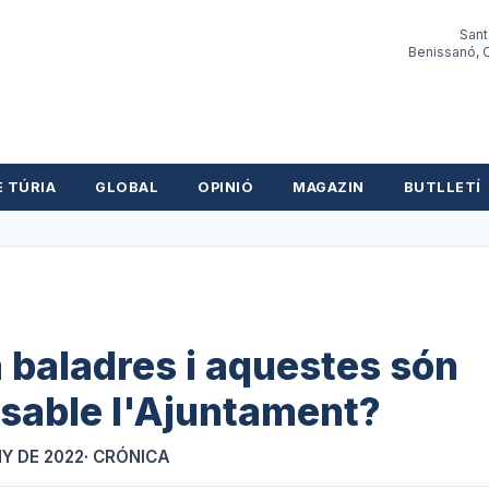
Sant
Benissanó, O
E TÚRIA
GLOBAL
OPINIÓ
MAGAZIN
BUTLLETÍ
a baladres i aquestes són
nsable l'Ajuntament?
NY DE 2022
· CRÓNICA