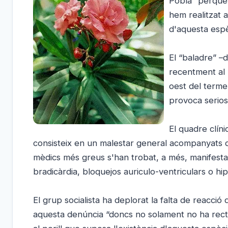
Pobla “perquè 
hem realitzat a
d'aquesta espèc
El “baladre” –
recentment al l
oest del terme
provoca serios
El quadre clíni
consisteix en un malestar general acompanyats d
mèdics més greus s'han trobat, a més, manifesta
bradicàrdia, bloquejos auriculo-ventriculars o hip
El grup socialista ha deplorat la falta de reacció 
aquesta denúncia “doncs no solament no ha rectif