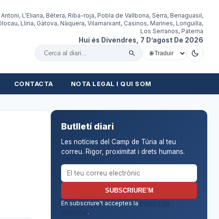
 Antoni, L'Eliana, Bétera, Riba-roja, Pobla de Vallbona, Serra, Benaguasil,
locau, Llíria, Gàtova, Nàquera, Vilamarxant, Casinos, Marines, Loriguilla,
Los Serranos, Paterna
Hui és Divendres, 7 D’agost De 2026
Cercar al diari
CONTACTA
NOTA LEGAL I QUI SOM
Butlletí diari
Les notícies del Camp de Túria al teu
correu. Rigor, proximitat i drets humans.
Correu electrònic per al butlletí
SUBSCRIURE'M
En subscriure't acceptes la
política de
privacitat
.