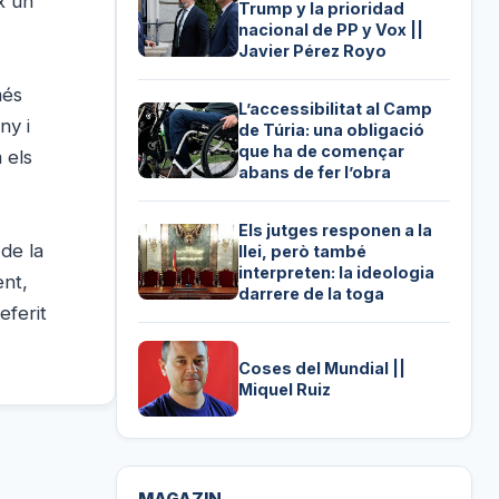
x un
Trump y la prioridad
nacional de PP y Vox ||
Javier Pérez Royo
més
L’accessibilitat al Camp
ny i
de Túria: una obligació
que ha de començar
 els
abans de fer l’obra
Els jutges responen a la
 de la
llei, però també
interpreten: la ideologia
ent,
darrere de la toga
eferit
Coses del Mundial ||
Miquel Ruiz