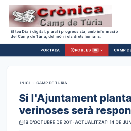
El teu Diari digital, plural i progressista, amb informació
del Camp de Túria, del món i els drets humans.
PORTADA
POBLES
CAMP D
18
INICI
›
CAMP DE TÚRIA
Si l'Ajuntament plant
verinoses serà respo
18 D’OCTUBRE DE 2011
· ACTUALITZAT: 14 DE JU