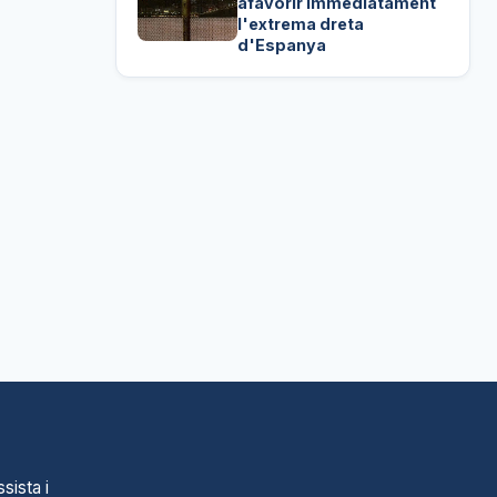
afavorir immediatament
l'extrema dreta
d'Espanya
sista i