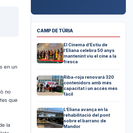
CAMP DE TÚRIA
El Cinema d’Estiu de
l’Eliana celebra 50 anys
mantenint viu el cine a la
fresca
es en un
Riba-roja renovarà 320
contenidors amb més
capacitat i un accés més
rò no
fàcil
ntes que
L’Eliana avança en la
rehabilitació del pont
sobre el barranc de
de la
Mandor