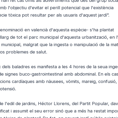
han fet cas omís als advertiments que des del grup social
mb l'objectiu d'evitar el perill potencial que l'existència
ie tòxica pot resultar per als usuaris d'aquest jardí”.
denominació en valencià d'aquesta espècie- s'ha plantat
larg de tot el parc municipal d'aquesta urbanització, en l
 municipal, malgrat que la ingesta o manipulació de la ma
os problemes de salut.
c dels baladres es manifesta a les 4 hores de la seua inges
e signes buco-gastrointestinal amb abdominal. En els ca
cions cardíaques amb nàusees, vòmits, mareig, confusió,
otensió.
de l'edil de jardins, Héctor Llorens, del Partit Popular, da
icat i assumit el seu error sinó que a més ha restat impo