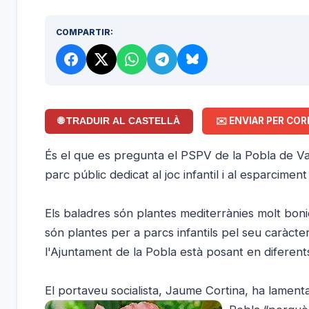
COMPARTIR:
✉️ ENVIAR PER COR
🌐 TRADUIR AL CASTELLÀ
És el que es pregunta el PSPV de la Pobla de V
parc públic dedicat al joc infantil i al esparcime
Els baladres són plantes mediterrànies molt bon
són plantes per a parcs infantils pel seu caràcte
l'Ajuntament de la Pobla està posant en diferent
El portaveu socialista, Jaume Cortina, ha lamentat