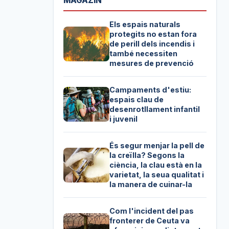
MAGAZIN
Els espais naturals
protegits no estan fora
de perill dels incendis i
també necessiten
mesures de prevenció
Campaments d'estiu:
espais clau de
desenrotllament infantil
i juvenil
És segur menjar la pell de
la creïlla? Segons la
ciència, la clau està en la
varietat, la seua qualitat i
la manera de cuinar-la
Com l'incident del pas
fronterer de Ceuta va