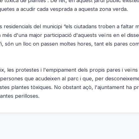
e tòxica de plantes”. De fet, en aquest jardí públic existei
 xiquetes a acudir cada vesprada a aquesta zona verda.
residencials del municipi “els ciutadans troben a faltar 
a més d'una major participació d'aquests veïns en el disse
 fi, són un lloc on passen moltes hores, tant els pares com
ix, les protestes i l'empipament dels propis pares i veïns
es persones que acudeixen al parc i que, per desconeixem
es plantes tòxiques. No obstant açò, l'ajuntament ha pr
antes perilloses.