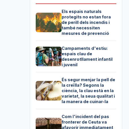
Els espais naturals
protegits no estan fora
de perill dels incendis i
també necessiten
mesures de prevenció
Campaments d'estiu:
espais clau de
desenrotllament infantil
i juvenil
És segur menjar la pell de
la creïlla? Segons la
ciència, la clau està en la
varietat, la seua qualitat i
la manera de cuinar-la
Com l'incident del pas
fronterer de Ceuta va
afavorir immediatament