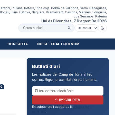
 Antoni, L'Eliana, Bétera, Riba-roja, Pobla de Vallbona, Serra, Benaguasil,
locau, Llíria, Gàtova, Nàquera, Vilamarxant, Casinos, Marines, Loriguilla,
Los Serranos, Paterna
Hui és Divendres, 7 D’agost De 2026
Cercar al diari
CONTACTA
NOTA LEGAL I QUI SOM
Butlletí diari
Les notícies del Camp de Túria al teu
correu. Rigor, proximitat i drets humans.
a
Correu electrònic per al butlletí
SUBSCRIURE'M
En subscriure't acceptes la
política de
privacitat
.