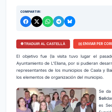
COMPARTIR:
✉️ ENVIAR PER COR
🌐 TRADUIR AL CASTELLÀ
El objetivo fue (la visita tuvo lugar el pas
Ayuntamiento de L'Eliana, por si pudieran desar
representantes de los municipios de Caala y Bai
los elementos de organización del municipio.
Se da 
Sol
ida
es Sec