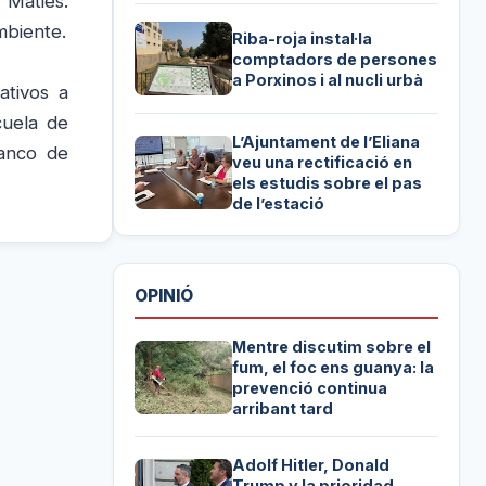
 Maties.
mbiente.
Riba-roja instal·la
comptadors de persones
a Porxinos i al nucli urbà
ativos a
cuela de
L’Ajuntament de l’Eliana
ranco de
veu una rectificació en
els estudis sobre el pas
de l’estació
OPINIÓ
Mentre discutim sobre el
fum, el foc ens guanya: la
prevenció continua
arribant tard
Adolf Hitler, Donald
Trump y la prioridad