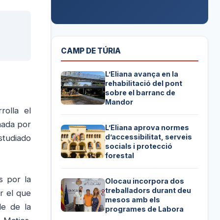
CAMP DE TÚRIA
L’Eliana avança en la
rehabilitació del pont
sobre el barranc de
Mandor
rolla el
mada por
L’Eliana aprova normes
d’accessibilitat, serveis
studiado
socials i protecció
forestal
as por la
Olocau incorpora dos
treballadors durant deu
or el que
mesos amb els
le de la
programes de Labora